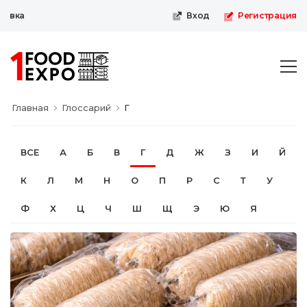
Первая пищевая онлайн-выставк
Вход
Регистрация
Главная
Глоссарий
Г
ВСЕ
А
Б
В
Г
Д
Ж
З
И
Й
К
Л
М
Н
О
П
Р
С
Т
У
Ф
Х
Ц
Ч
Ш
Щ
Э
Ю
Я