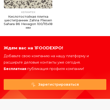
КЕРАМТЕК
Кислотостойкая плитка
шестигранник Zahna Fliesen
Sahara 86 Hexagon 100/115x18
мм
Ждем вас на 1FOODEXPO!
Добавьте свою компанию на нашу платформу и
расширьте деловые контакты уже сегодня.
Бесплатная
публикация профиля компании!
Зарегистрироваться