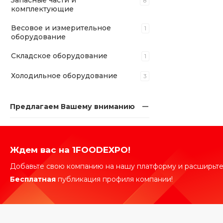
Запасные части и
8
комплектующие
Весовое и измерительное
1
оборудование
Складское оборудование
1
Холодильное оборудование
3
Предлагаем Вашему вниманию
Ждем вас на 1FOODEXPO!
Добавьте свою компанию на нашу платформу и расширьте
Бесплатная
публикация профиля компании!