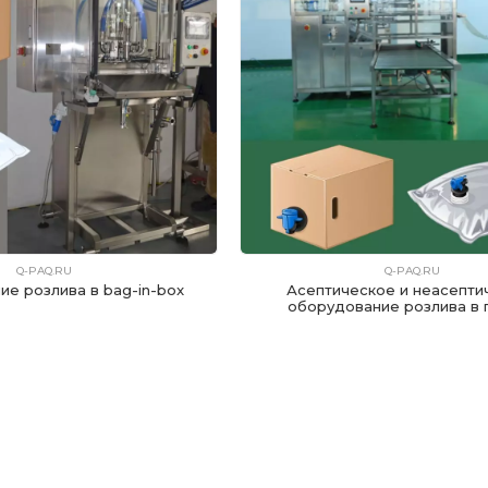
Q-PAQ.RU
Q-PAQ.RU
е розлива в bag-in-box
Асептическое и неасепти
оборудование розлива в 