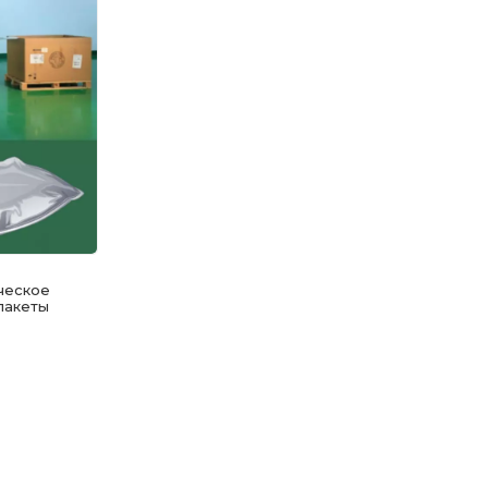
ческое
пакеты