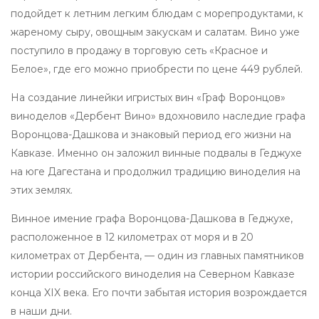
подойдет к летним легким блюдам с морепродуктами, к
жареному сыру, овощным закускам и салатам. Вино уже
поступило в продажу в торговую сеть «Красное и
Белое», где его можно приобрести по цене 449 рублей.
На создание линейки игристых вин «Граф Воронцов»
виноделов «Дербент Вино» вдохновило наследие графа
Воронцова-Дашкова и знаковый период его жизни на
Кавказе. Именно он заложил винные подвалы в Геджухе
на юге Дагестана и продолжил традицию виноделия на
этих землях.
Винное имение графа Воронцова-Дашкова в Геджухе,
расположенное в 12 километрах от моря и в 20
километрах от Дербента, — один из главных памятников
истории российского виноделия на Северном Кавказе
конца XIX века. Его почти забытая история возрождается
в наши дни.