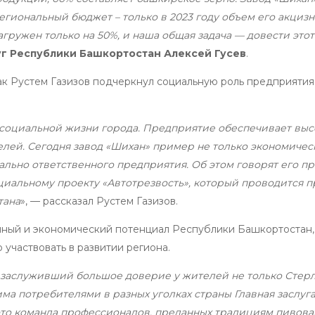
гиональный бюджет – только в 2023 году объем его акциз
гружен только на 50%, и наша общая задача — довести этот
уг Республики Башкортостан Алексей Гусев
.
к Рустем Газизов подчеркнул социальную роль предприятия 
 социальной жизни города. Предприятие обеспечивает вы
елей. Сегодня завод «Шихан» пример не только экономичес
льно ответственного предприятия. Об этом говорят его пр
оциальному проекту «Автотрезвость», который проводится 
тана
», — рассказал Рустем Газизов.
ный и экономический потенциал Республики Башкортостан,
участвовать в развитии региона.
 заслуживший большое доверие у жителей не только Стер
ма потребителями в разных уголках страны Главная заслуга
 это команда профессионалов, преданных традициям пивов