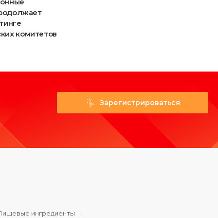
ронные
Kinder: подробности
продолжает
йтинге
ких комитетов
Зарегистрироваться
Пищевые ингредиенты