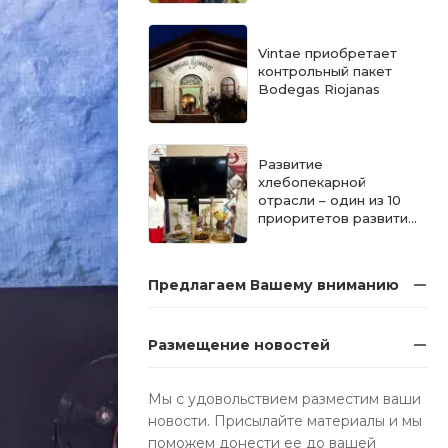
Vintae приобретает
контрольный пакет
Bodegas Riojanas
Развитие
хлебопекарной
отрасли – один из 10
приоритетов развития
Санкт-Петербурга
Предлагаем Вашему вниманию
Размещение новостей
Мы с удовольствием разместим ваши
новости. Присылайте материалы и мы
поможем донести ее до вашей