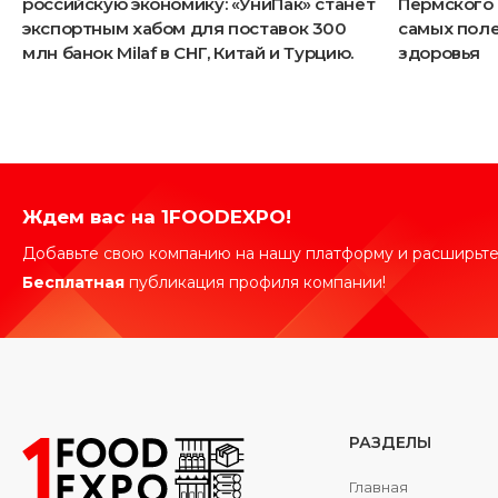
российскую экономику: «УниПак» станет
Пермского 
экспортным хабом для поставок 300
самых поле
млн банок Milaf в СНГ, Китай и Турцию.
здоровья
Ждем вас на 1FOODEXPO!
Добавьте свою компанию на нашу платформу и расширьте
Бесплатная
публикация профиля компании!
РАЗДЕЛЫ
Главная