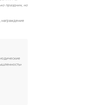
ко праздник, но
, награждение
риодические
мышленность»