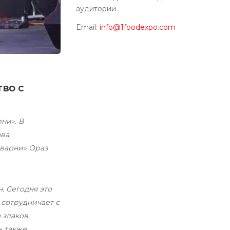
аудитории
Email:
info@1foodexpo.com
во с
ни». В
ава
оварни» Ораз
. Сегодня это
сотрудничает с
злаков,
» также