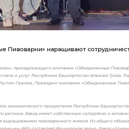
ые Пивоварни» наращивают сотрудничест
«Шихан», принадлежащего компании «Объединенные Пивовар
овли и услуг Республики Башкортостан Алексей Гусев, Гл
 Рустем Газизов, Президент компании «Объединенные Пив
олов экономического процветания Республики Башкортостан
 региона. Завод имеет собственную солодовню и активно 
я выращиванием пивоваренного ячменя. Из общего объема 
одукции, 66% составляет башкирское зерно. Завод «Шихан