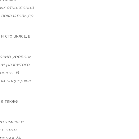
ных отчислений
 показатель до
и его вклад в
сокий уровень
ки развитого
оекты. В
при поддержке
 а также
литамака и
 в этом
арения. Мы