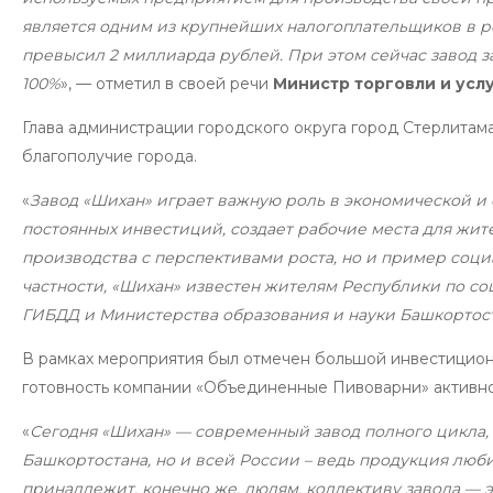
является одним из крупнейших налогоплательщиков в ре
превысил 2 миллиарда рублей. При этом сейчас завод за
100%
», — отметил в своей речи
Министр торговли и усл
Глава администрации городского округа город Стерлитама
благополучие города.
«
Завод «Шихан» играет важную роль в экономической и
постоянных инвестиций, создает рабочие места для жит
производства с перспективами роста, но и пример социа
частности, «Шихан» известен жителям Республики по с
ГИБДД и Министерства образования и науки Башкортос
В рамках мероприятия был отмечен большой инвестицион
готовность компании «Объединенные Пивоварни» активно 
«
Сегодня «Шихан» — современный завод полного цикла,
Башкортостана, но и всей России – ведь продукция люби
принадлежит, конечно же, людям, коллективу завода —