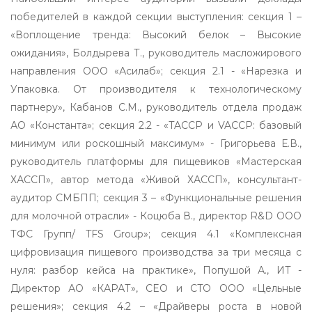
победителей в каждой секции выступления: секция 1 –
«Воплощение тренда: Высокий белок – Высокие
ожидания», Болдырева Т., руководитель масложирового
направления ООО «Асилаб»; секция 2.1 - «Нарезка и
Упаковка. От производителя к технологическому
партнеру», Кабанов С.М., руководитель отдела продаж
АО «Константа»; секция 2.2 - «TACCP и VACCP: базовый
минимум или роскошный максимум» - Григорьева Е.В.,
руководитель платформы для пищевиков «Мастерская
ХАССП», автор метода «Живой ХАССП», консультант-
аудитор СМБПП; секция 3 – «Функциональные решения
для молочной отрасли» - Коцюба В., директор R&D ООО
ТФС Групп/ TFS Group»; секция 4.1 «Комплексная
цифровизация пищевого производства за три месяца с
нуля: разбор кейса на практике», Попушой А., ИТ -
Директор АО «КАРАТ», CEO и CTO ООО «Цельные
решения»; секция 4.2 – «Драйверы роста в новой