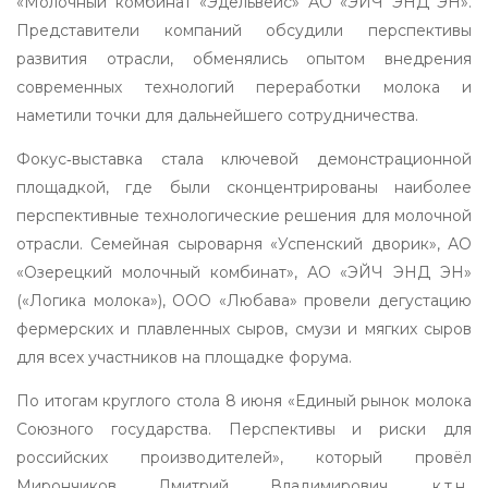
«Молочный комбинат «Эдельвейс» АО «ЭЙЧ ЭНД ЭН».
Представители компаний обсудили перспективы
развития отрасли, обменялись опытом внедрения
современных технологий переработки молока и
наметили точки для дальнейшего сотрудничества.
Фокус‑выставка стала ключевой демонстрационной
площадкой, где были сконцентрированы наиболее
перспективные технологические решения для молочной
отрасли. Семейная сыроварня «Успенский дворик», АО
«Озерецкий молочный комбинат», АО «ЭЙЧ ЭНД ЭН»
(«Логика молока»), ООО «Любава» провели дегустацию
фермерских и плавленных сыров, смузи и мягких сыров
для всех участников на площадке форума.
По итогам круглого стола 8 июня «Единый рынок молока
Союзного государства. Перспективы и риски для
российских производителей», который провёл
Мирончиков Дмитрий Владимирович, к.т.н.,