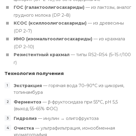
ГОС (галактоолигосахариды)
— из лактозы, аналог
грудного молока (DP 2–8)
КСОС (ксиллоолигосахариды)
— из древесины
(DP 2–7)
ИМО (изомальтоолигосахариды)
— из крахмала
(DP 2–10)
Резистентный крахмал
— типы RS2–RS4 (5–15 г/100
г)
Технология получения
Экстракция
— горячая вода 70–90°C из цикория,
топинамбура
Ферментоз
— β-фруктосидаза при 55°C, pH 5,5
(выход 55–65% ФОС)
Гидролиз
— инулин → олигофруктоза
Очистка
— ультрафильтрация, ионообменная
хроматография