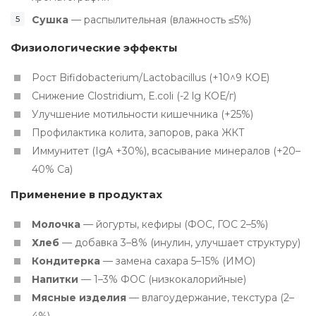
Сушка
— распылительная (влажность ≤5%)
Физиологические эффекты
Рост Bifidobacterium/Lactobacillus (+10^9 КОЕ)
Снижение Clostridium, E.coli (-2 lg КОЕ/г)
Улучшение мотильности кишечника (+25%)
Профилактика колита, запоров, рака ЖКТ
Иммунитет (IgA +30%), всасывание минералов (+20–
40% Ca)
Применение в продуктах
Молочка
— йогурты, кефиры (ФОС, ГОС 2–5%)
Хлеб
— добавка 3–8% (инулин, улучшает структуру)
Кондитерка
— замена сахара 5–15% (ИМО)
Напитки
— 1–3% ФОС (низкокалорийные)
Мясные изделия
— влагоудержание, текстура (2–