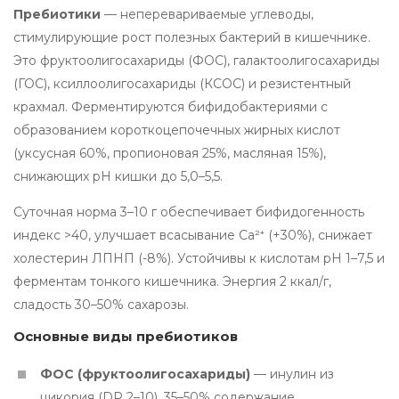
Пребиотики
— неперевариваемые углеводы,
стимулирующие рост полезных бактерий в кишечнике.
Это фруктоолигосахариды (ФОС), галактоолигосахариды
(ГОС), ксиллоолигосахариды (КСОС) и резистентный
крахмал. Ферментируются бифидобактериями с
образованием короткоцепочечных жирных кислот
(уксусная 60%, пропионовая 25%, масляная 15%),
снижающих pH кишки до 5,0–5,5.
Суточная норма 3–10 г обеспечивает бифидогенность
индекс >40, улучшает всасывание Ca²⁺ (+30%), снижает
холестерин ЛПНП (-8%). Устойчивы к кислотам pH 1–7,5 и
ферментам тонкого кишечника. Энергия 2 ккал/г,
сладость 30–50% сахарозы.
Основные виды пребиотиков
ФОС (фруктоолигосахариды)
— инулин из
цикория (DP 2–10), 35–50% содержание