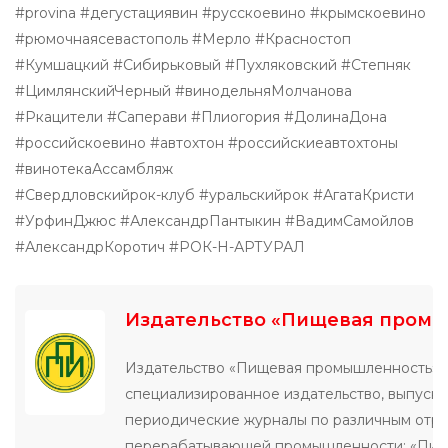
#provina #дегустациявин #русскоевино #крымскоевино
#рюмочнаясевастополь #Мерло #Красностоп
#Кумшацкий #Сибирьковый #Пухляковский #Степняк
#ЦимлянскийЧерный #винодельняМолчанова
#Ркацители #Саперави #Плиогория #ДолинаДона
#российскоевино #автохтон #российскиеавтохтоны
#винотекаАссамбляж
#Свердловскийрок-клуб #уральскийрок #АгатаКристи
#УрфинДжюс #АлександрПантыкин #ВадимСамойлов
#АлександрКоротич #РОК-Н-АРТУРАЛ
Издательство «Пищевая пром
Издательство «Пищевая промышленность» 
специализированное издательство, выпуск
периодические журналы по различным отр
перерабатывающей промышленности: «Пи