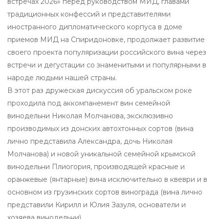
встречах 2026» перед руководством МИД, главами
традиционных конфессий и представителями
иностранного дипломатического корпуса в доме
приемов МИД на Спиридоновке, продолжает развитие
своего проекта популяризации российского вина через
встречи и дегустации со знаменитыми и популярными в
народе людьми нашей страны.
В этот раз дружеская дискуссия об уральском роке
проходила под аккомпанемент вин семейной
винодельни Николая Молчанова, эксклюзивно
производимых из донских автохтонных сортов (вина
лично представила Александра, дочь Николая
Молчанова) и новой уникальной семейной крымской
винодельни Плиогория, производящей красные и
оранжевые (янтарные) вина исключительно в квеври и в
основном из грузинских сортов винограда (вина лично
представили Кирилл и Юлия Зазуля, основатели и
хозяева винодельни).