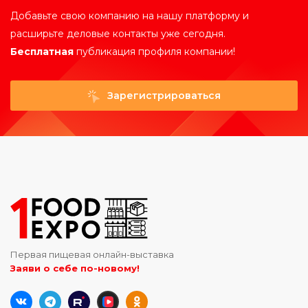
Добавьте свою компанию на нашу платформу и
расширьте деловые контакты уже сегодня.
Бесплатная
публикация профиля компании!
Зарегистрироваться
Первая пищевая онлайн-выставка
Заяви о себе по-новому!