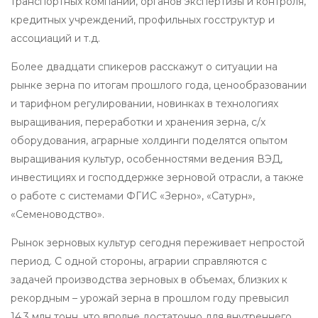
транспортных компаний, органов экспертизы и контроля,
кредитных учреждений, профильных госструктур и
ассоциаций и т.д.
Более двадцати спикеров расскажут о ситуации на
рынке зерна по итогам прошлого года, ценообразовании
и тарифном регулировании, новинках в технологиях
выращивания, переработки и хранения зерна, с/х
оборудования, аграрные холдинги поделятся опытом
выращивания культур, особенностями ведения ВЭД,
инвестициях и господдержке зерновой отрасли, а также
о работе с системами ФГИС «Зерно», «Сатурн»,
«Семеноводство».
Рынок зерновых культур сегодня переживает непростой
период. С одной стороны, аграрии справляются с
задачей производства зерновых в объемах, близких к
рекордным – урожай зерна в прошлом году превысил
14,3 млн тонн, что вполне достаточно для внутреннего