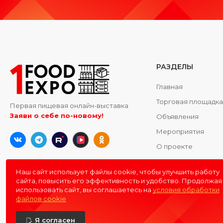
РАЗДЕЛЫ
Главная
Торговая площадк
Первая пищевая онлайн-выставка
Заяви о себе по-новому!
Объявления
Мероприятия
О проекте
Контакты
Наш сайт использует файлы cookie, чтобы улучшить работу
сайта, повысить его эффективность и удобство. Продолжая
использовать сайт, вы соглашаетесь на
условия обработки
файлов cookie
Я согласен