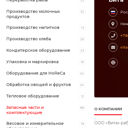
Переработка рыбы
23
Производство молочных
32
Рос
продуктов
Ниж
Производство напитков
13
+78
Производство хлеба
26
vit
Кондитерское оборудование
23
Упаковка и маркировка
81
Оборудование для HoReCa
24
Обработка овощей и фруктов
24
Тепловое оборудование
12
Запасные части и
88
О КОМПАНИИ
комплектующие
ООО «Вита» раб
Весовое и измерительное
18