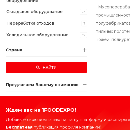
оборудование
Мясоперерабат
Складское оборудование
23
промышленности
Переработка отходов
полуфабрикатов
7
пильных полотен
Холодильное оборудование
37
ножей, полиуре
Страна
НАЙТИ
Предлагаем Вашему вниманию
Ждем вас на 1FOODEXPO!
Добавьте свою компанию на нашу платформу и расширьте
Бесплатная
публикация профиля компании!