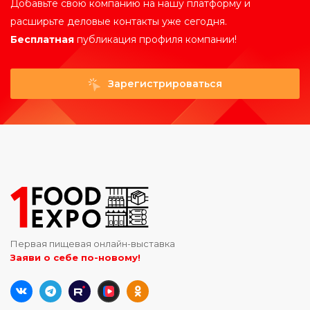
Добавьте свою компанию на нашу платформу и
расширьте деловые контакты уже сегодня.
Бесплатная
публикация профиля компании!
Зарегистрироваться
Первая пищевая онлайн-выставка
Заяви о себе по-новому!