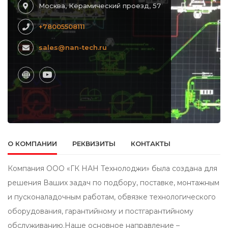
Москва, Керамический проезд, 57
+78005508111
sales@nan-tech.ru
О КОМПАНИИ
РЕКВИЗИТЫ
КОНТАКТЫ
Компания ООО «ГК НАН Технолоджи» была создана для
решения Ваших задач по подбору, поставке, монтажным
и пусконаладочным работам, обвязке технологического
оборудования, гарантийному и постгарантийному
обслуживанию.Наше основное направление –