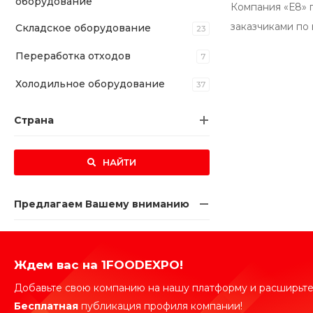
оборудование
Компания «Е8» 
заказчиками по
Складское оборудование
23
Переработка отходов
7
Холодильное оборудование
37
Страна
НАЙТИ
Предлагаем Вашему вниманию
Ждем вас на 1FOODEXPO!
Добавьте свою компанию на нашу платформу и расширьте
Бесплатная
публикация профиля компании!