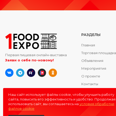
РАЗДЕЛЫ
Главная
Торговая площадк
Первая пищевая онлайн-выставка
Заяви о себе по-новому!
Объявления
Мероприятия
О проекте
Контакты
Наш сайт использует файлы cookie, чтобы улучшить работу
сайта, повысить его эффективность и удобство. Продолжая
использовать сайт, вы соглашаетесь на
условия обработки
файлов cookie