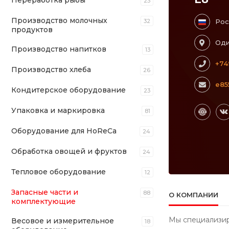
Переработка рыбы
23
Производство молочных
32
Рос
продуктов
Оди
Производство напитков
13
+74
Производство хлеба
26
e85
Кондитерское оборудование
23
Упаковка и маркировка
81
Оборудование для HoReCa
24
Обработка овощей и фруктов
24
Тепловое оборудование
12
Запасные части и
88
О КОМПАНИИ
комплектующие
Мы специализир
Весовое и измерительное
18