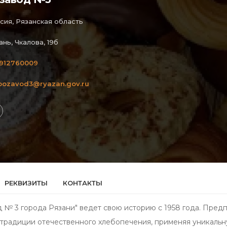
сия, Рязанская область
ань, Чкалова, 19б
912760009
bozavod3@ryazan.gov.ru
РЕКВИЗИТЫ
КОНТАКТЫ
 № 3 города Рязани" ведет свою историю с 1958 года. Пред
я традиции отечественного хлебопечения, применяя уникаль