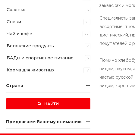
заквасках и мол
Соленья
6
Специалисты за
Снеки
21
ассортиментном
Чай и кофе
22
диетический, п
покупателей с 
Веганские продукты
7
БАДы и спортивное питание
5
Помимо хлебобу
видом, вкусом,
Корма для животных
17
частью русской
Страна
видом, хорошим
НАЙТИ
Предлагаем Вашему вниманию