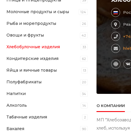
Птица и птицепродукты
39
Молочные продукты и сыры
124
Рос
Рыба и морепродукты
26
Ряз
Овощи и фрукты
42
+74
Хлебобулочные изделия
33
hle
Кондитерские изделия
62
Яйца и яичные товары
13
Полуфабрикаты
20
Напитки
34
Алкоголь
О КОМПАНИИ
14
Табачные изделия
2
МП "Хлебозавод
хлеб, использу
Бакалея
90