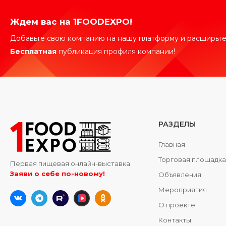
Ждем вас на 1FOODEXPO!
Добавьте свою компанию на нашу платформу и расширьте
Бесплатная
публикация профиля компании!
РАЗДЕЛЫ
Главная
Торговая площадк
Первая пищевая онлайн-выставка
Заяви о себе по-новому!
Объявления
Мероприятия
О проекте
Контакты