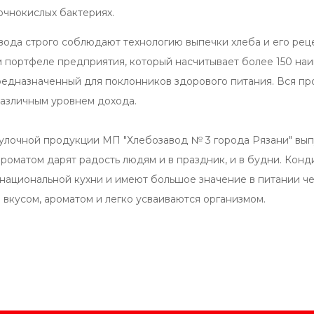
очнокислых бактериях.
вода строго соблюдают технологию выпечки хлеба и его реце
 портфеле предприятия, который насчитывает более 150 наи
редназначенный для поклонников здорового питания. Вся пр
различным уровнем дохода.
лочной продукции МП "Хлебозавод № 3 города Рязани" вып
 ароматом дарят радость людям и в праздник, и в будни. Ко
 национальной кухни и имеют большое значение в питании 
 вкусом, ароматом и легко усваиваются организмом.