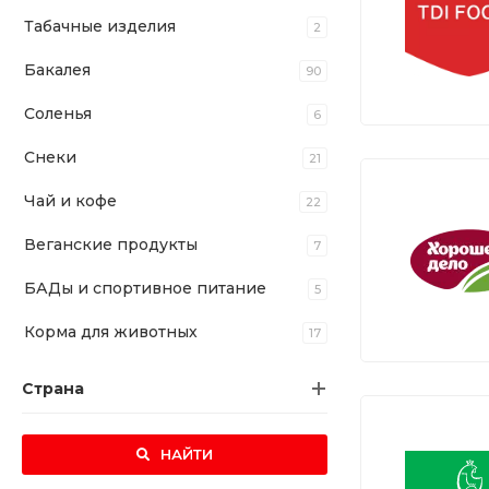
Табачные изделия
2
Бакалея
90
Соленья
6
Снеки
21
Чай и кофе
22
Веганские продукты
7
БАДы и спортивное питание
5
Корма для животных
17
Страна
НАЙТИ