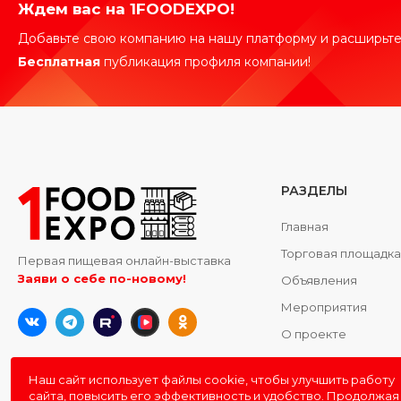
Ждем вас на 1FOODEXPO!
Добавьте свою компанию на нашу платформу и расширьте
Бесплатная
публикация профиля компании!
РАЗДЕЛЫ
Главная
Торговая площадк
Первая пищевая онлайн-выставка
Заяви о себе по-новому!
Объявления
Мероприятия
О проекте
Контакты
Наш сайт использует файлы cookie, чтобы улучшить работу
сайта, повысить его эффективность и удобство. Продолжая