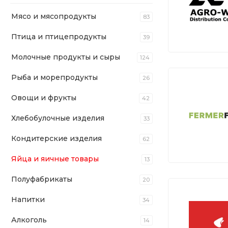
Мясо и мясопродукты
83
Птица и птицепродукты
39
Молочные продукты и сыры
124
Рыба и морепродукты
26
Овощи и фрукты
42
Хлебобулочные изделия
33
Кондитерские изделия
62
Яйца и яичные товары
13
Полуфабрикаты
20
Напитки
34
Алкоголь
14