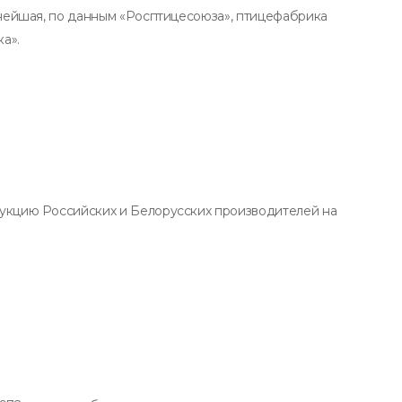
пнейшая, по данным «Росптицесоюза», птицефабрика
а».
укцию Российских и Белорусских производителей на