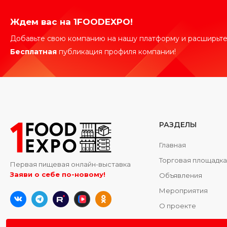
Ждем вас на 1FOODEXPO!
Добавьте свою компанию на нашу платформу и расширьте
Бесплатная
публикация профиля компании!
РАЗДЕЛЫ
Главная
Торговая площадк
Первая пищевая онлайн-выставка
Заяви о себе по-новому!
Объявления
Мероприятия
О проекте
Контакты