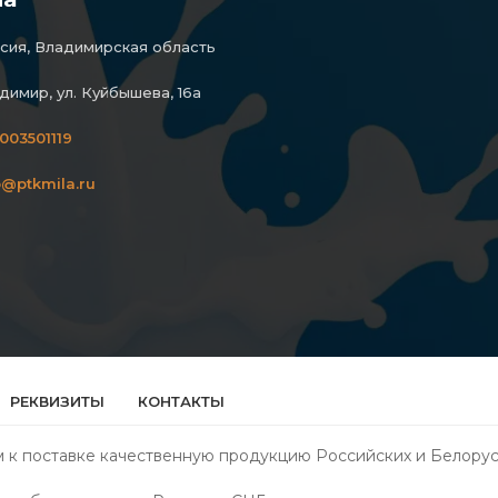
сия, Владимирская область
димир, ул. Куйбышева, 16а
003501119
o@ptkmila.ru
РЕКВИЗИТЫ
КОНТАКТЫ
 к поставке качественную продукцию Российских и Белорус