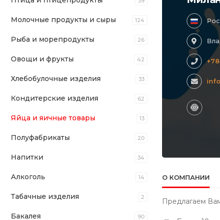
Птица и птицепродукты
39
Молочные продукты и сыры
124
Рос
Рыба и морепродукты
26
Вла
Овощи и фрукты
42
+78
Хлебобулочные изделия
33
inf
Кондитерские изделия
62
Яйца и яичные товары
13
Полуфабрикаты
20
Напитки
34
Алкоголь
О КОМПАНИИ
14
Табачные изделия
2
Предлагаем Вам
Бакалея
90