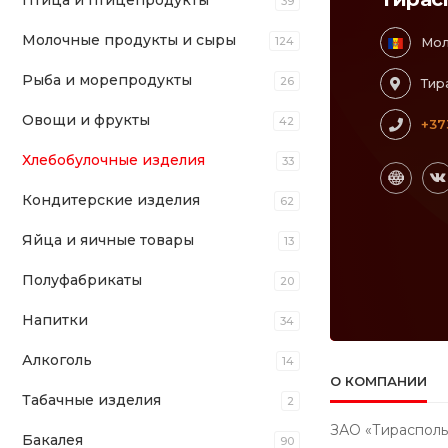
Птица и птицепродукты
39
Молочные продукты и сыры
124
Мол
Рыба и морепродукты
26
Тир
Овощи и фрукты
42
+37
Хлебобулочные изделия
33
Кондитерские изделия
62
Яйца и яичные товары
13
Полуфабрикаты
20
Напитки
34
Алкоголь
14
О КОМПАНИИ
Табачные изделия
2
ЗАО «Тирасполь
Бакалея
90