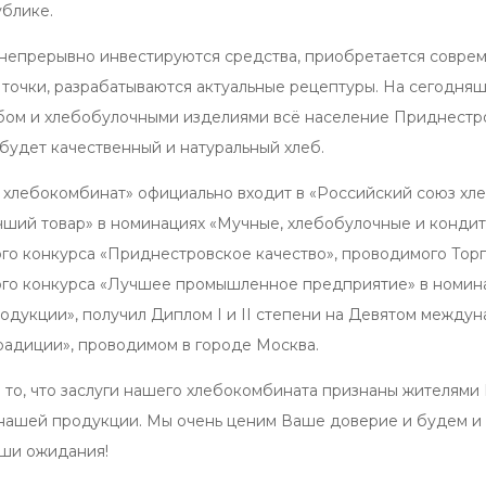
ублике.
непрерывно инвестируются средства, приобретается совре
 точки, разрабатываются актуальные рецептуры. На сегодн
ом и хлебобулочными изделиями всё население Приднестровья
 будет качественный и натуральный хлеб.
 хлебокомбинат» официально входит в «Российский союз х
ший товар» в номинациях «Мучные, хлебобулочные и кондит
го конкурса «Приднестровское качество», проводимого То
го конкурса «Лучшее промышленное предприятие» в номина
одукции», получил Диплом I и II степени на Девятом между
радиции», проводимом в городе Москва.
е то, что заслуги нашего хлебокомбината признаны жителям
 нашей продукции. Мы очень ценим Ваше доверие и будем и 
ши ожидания!