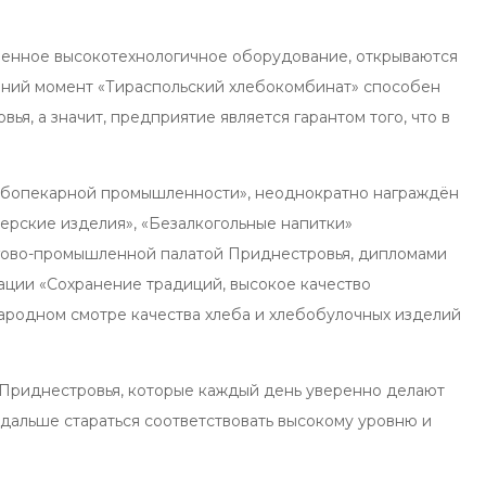
менное высокотехнологичное оборудование, открываются
яшний момент «Тираспольский хлебокомбинат» способен
, а значит, предприятие является гарантом того, что в
лебопекарной промышленности», неоднократно награждён
ерские изделия», «Безалкогольные напитки»
ргово-промышленной палатой Приднестровья, дипломами
ции «Сохранение традиций, высокое качество
народном смотре качества хлеба и хлебобулочных изделий
и Приднестровья, которые каждый день уверенно делают
дальше стараться соответствовать высокому уровню и