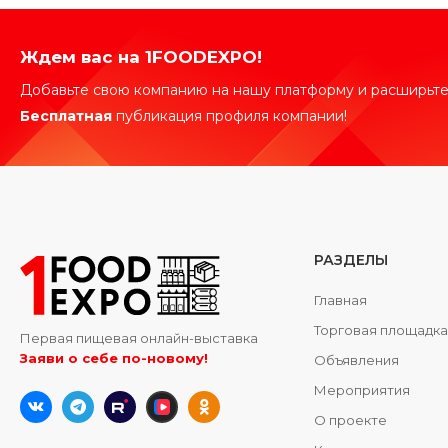
Ждем вас на 1FOODEXPO!
Добавьте свою компанию на нашу платформу и расширьте
Бесплатная
публикация профиля компании!
РАЗДЕЛЫ
Главная
Торговая площадк
Первая пищевая онлайн-выставка
Заяви о себе по-новому!
Объявления
Мероприятия
О проекте