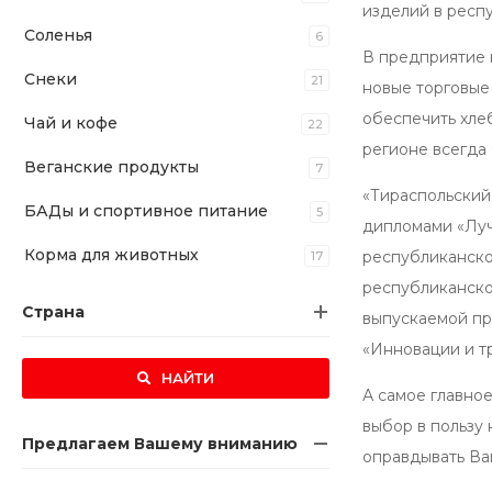
изделий в респ
Соленья
6
В предприятие 
Снеки
21
новые торговые
обеспечить хлеб
Чай и кофе
22
регионе всегда
Веганские продукты
7
«Тираспольский
БАДы и спортивное питание
5
дипломами «Луч
Корма для животных
республиканско
17
республиканско
Страна
выпускаемой пр
«Инновации и т
НАЙТИ
А самое главно
выбор в пользу
Предлагаем Вашему вниманию
оправдывать Ва