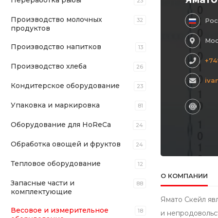
Переработка рыбы
23
Производство молочных
32
Рос
продуктов
Мос
Производство напитков
13
+74
Производство хлеба
26
iva
Кондитерское оборудование
23
Упаковка и маркировка
81
Оборудование для HoReCa
24
Обработка овощей и фруктов
24
Тепловое оборудование
12
О КОМПАНИИ
Запасные части и
88
комплектующие
Ямато Скейл яв
Весовое и измерительное
18
и непродовольс