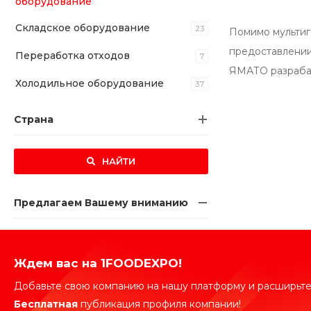
оборудование
Складское оборудование
23
Помимо мультиг
предоставлении
Переработка отходов
7
ЯМАТО разрабат
Холодильное оборудование
37
Страна
НАЙТИ
Предлагаем Вашему вниманию
Ждем вас на 1FOODEXPO!
Добавьте свою компанию на нашу платформу и расширьте
Бесплатная
публикация профиля компании!