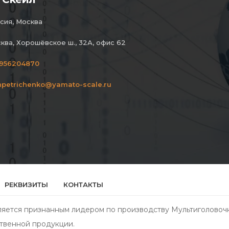
сия, Москва
ква, Хорошёвское ш., 32А, офис 62
956204870
npetrichenko@yamato-scale.ru
РЕКВИЗИТЫ
КОНТАКТЫ
ляется признанным лидером по производству Мультиголово
твенной продукции.