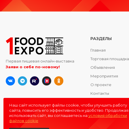
РАЗДЕЛЫ
Главная
Торговая площадк
Первая пищевая онлайн-выставка
Заяви о себе по-новому!
Объявления
Мероприятия
О проекте
Контакты
Наш сайт использует файлы cookie, чтобы улучшить работу
сайта, повысить его эффективность и удобство. Продолжая
использовать сайт, вы соглашаетесь на
условия обработки
файлов cookie