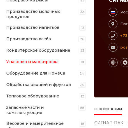
Переработка рыбы
23
Производство молочных
32
Рос
продуктов
Ека
Производство напитков
13
+73
Производство хлеба
26
pos
Кондитерское оборудование
23
Упаковка и маркировка
81
Оборудование для HoReCa
24
Обработка овощей и фруктов
24
Тепловое оборудование
12
Запасные части и
88
О КОМПАНИИ
комплектующие
СИГНАЛ-ПАК - э
Весовое и измерительное
18