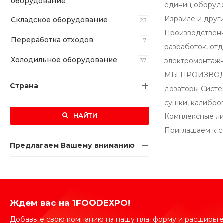
оборудование
единиц оборудо
Израиле и друг
Складское оборудование
23
Производственн
Переработка отходов
7
разработок, отд
Холодильное оборудование
электромонтажны
37
МЫ ПРОИЗВОДИМ
Страна
дозаторы Систе
сушки, калибро
НАЙТИ
Комплексные ли
Приглашаем к с
Предлагаем Вашему вниманию
Ждем вас на 1FOODEXPO!
Добавьте свою компанию на нашу платформу и расширьте