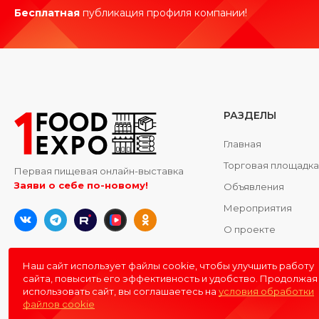
Бесплатная
публикация профиля компании!
РАЗДЕЛЫ
Главная
Торговая площадк
Первая пищевая онлайн-выставка
Заяви о себе по-новому!
Объявления
Мероприятия
О проекте
Контакты
Наш сайт использует файлы cookie, чтобы улучшить работу
сайта, повысить его эффективность и удобство. Продолжая
использовать сайт, вы соглашаетесь на
условия обработки
файлов cookie