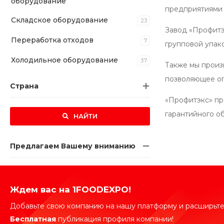
оборудование
предприятиями 
Складское оборудование
23
Завод «Профитэ
Переработка отходов
7
групповой упак
Холодильное оборудование
37
Также мы произ
позволяющее оп
Страна
«Профитэкс» пр
гарантийного о
НАЙТИ
Предлагаем Вашему вниманию
Ждем вас на 1FOODEXPO!
Добавьте свою компанию на нашу платформу и расширьте
Бесплатная
публикация профиля компании!