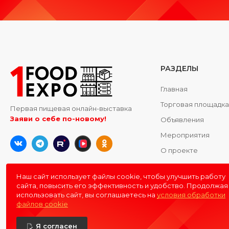
РАЗДЕЛЫ
Главная
Торговая площадк
Первая пищевая онлайн-выставка
Заяви о себе по-новому!
Объявления
Мероприятия
О проекте
Контакты
Наш сайт использует файлы cookie, чтобы улучшить работу
сайта, повысить его эффективность и удобство. Продолжая
использовать сайт, вы соглашаетесь на
условия обработки
файлов cookie
Я согласен