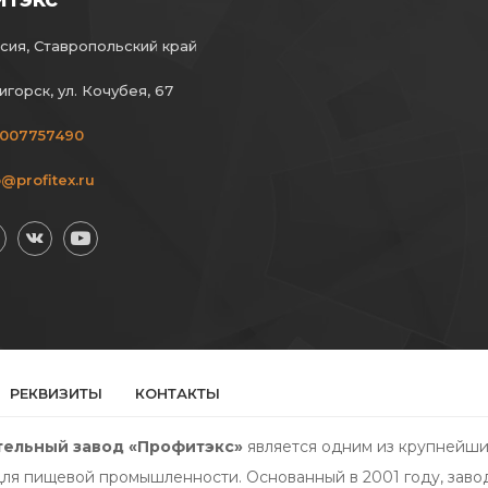
сия, Ставропольский край
игорск, ул. Кочубея, 67
007757490
o@profitex.ru
РЕКВИЗИТЫ
КОНТАКТЫ
ельный завод «Профитэкс»
является одним из крупнейши
ля пищевой промышленности. Основанный в 2001 году, заво