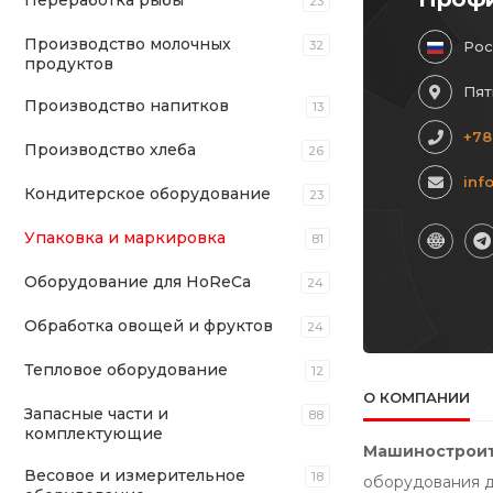
Переработка рыбы
23
Производство молочных
32
Рос
продуктов
Пят
Производство напитков
13
+78
Производство хлеба
26
inf
Кондитерское оборудование
23
Упаковка и маркировка
81
Оборудование для HoReCa
24
Обработка овощей и фруктов
24
Тепловое оборудование
12
О КОМПАНИИ
Запасные части и
88
комплектующие
Машиностроит
Весовое и измерительное
18
оборудования д