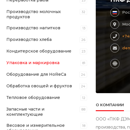
Переработка рыбы
23
Производство молочных
32
Рос
продуктов
Мос
Производство напитков
13
+74
Производство хлеба
26
de
Кондитерское оборудование
23
Упаковка и маркировка
81
Оборудование для HoReCa
24
Обработка овощей и фруктов
24
Тепловое оборудование
12
О КОМПАНИИ
Запасные части и
88
комплектующие
ООО «ПКФ ДЭМКО
Весовое и измерительное
18
производства, п