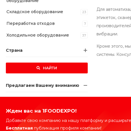
оборудование
Для автоматиза
Складское оборудование
23
этикеток, скан
Переработка отходов
7
производителей 
вибрации.
Холодильное оборудование
37
Кроме этого, м
Страна
системы. Консу
НАЙТИ
Предлагаем Вашему вниманию
Ждем вас на 1FOODEXPO!
Добавьте свою компанию на нашу платформу и расширьте
Бесплатная
публикация профиля компании!