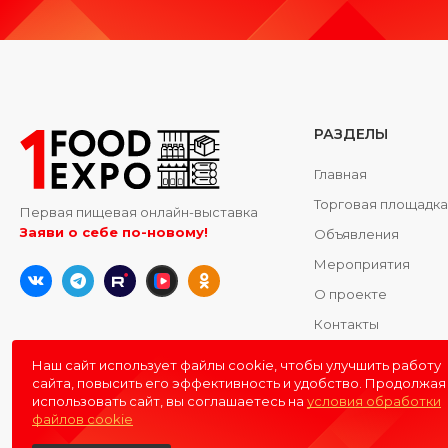
РАЗДЕЛЫ
Главная
Торговая площадк
Первая пищевая онлайн-выставка
Заяви о себе по-новому!
Объявления
Мероприятия
О проекте
Контакты
Наш сайт использует файлы cookie, чтобы улучшить работу
сайта, повысить его эффективность и удобство. Продолжая
использовать сайт, вы соглашаетесь на
условия обработки
файлов cookie