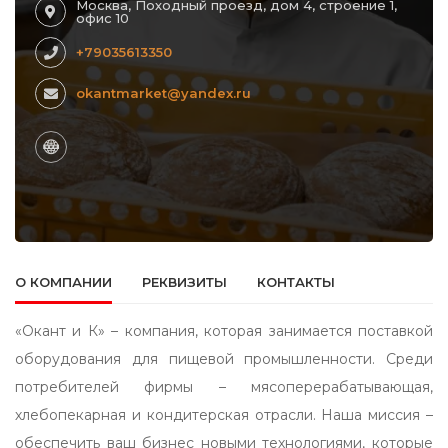
Москва, Походный проезд, дом 4, строение 1,
офис 10
+79035613350
okantmarket@yandex.ru
О КОМПАНИИ
РЕКВИЗИТЫ
КОНТАКТЫ
«Окант и К» – компания, которая занимается поставкой
оборудования для пищевой промышленности. Среди
потребителей фирмы – мясоперерабатывающая,
хлебопекарная и кондитерская отрасли. Наша миссия –
обеспечить ваш бизнес новыми технологиями, которые