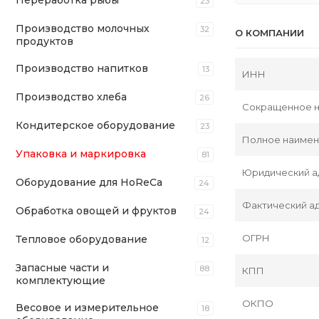
Переработка рыбы
23
Производство молочных
32
О КОМПАНИИ
продуктов
Производство напитков
13
ИНН
Производство хлеба
26
Сокращенное 
Кондитерское оборудование
23
Полное наиме
Упаковка и маркировка
81
Юридический а
Оборудование для HoReCa
24
Фактический а
Обработка овощей и фруктов
24
ОГРН
Тепловое оборудование
12
Запасные части и
88
КПП
комплектующие
ОКПО
Весовое и измерительное
18