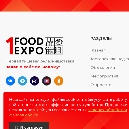
РАЗДЕЛЫ
Главная
Торговая площадк
Первая пищевая онлайн-выставка
Заяви о себе по-новому!
Объявления
Мероприятия
О проекте
Контакты
Наш сайт использует файлы cookie, чтобы улучшить работу
сайта, повысить его эффективность и удобство. Продолжая
использовать сайт, вы соглашаетесь на
условия обработки
файлов cookie
Я согласен