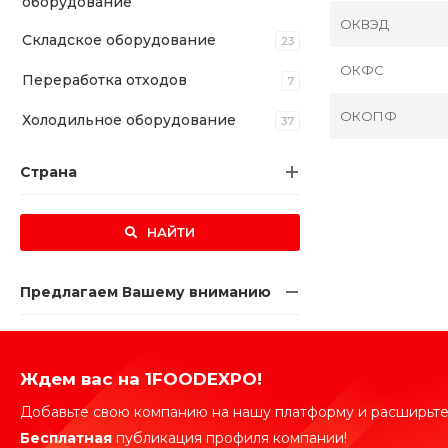
оборудование
ОКВЭД
Складское оборудование
23
ОКФС
Переработка отходов
7
ОКОПФ
Холодильное оборудование
37
Страна
НАЙТИ
Предлагаем Вашему вниманию
Ждем вас на 1FOODEXPO!
Добавьте свою компанию на нашу платформу и расширьте
Бесплатная
публикация профиля компании!