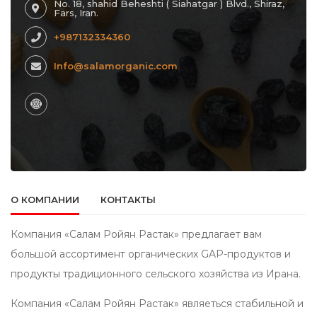
No. 18, shahid Beheshti ( Siahatgar ) Blvd., Shiraz,
Fars, Iran.
+987132334360
Info@salamorganic.com
О КОМПАНИИ
КОНТАКТЫ
Компания «Салам Ройян Растак» предлагает вам
большой ассортимент органических GAP-продуктов и
продукты традиционного сельского хозяйства из Ирана.
Компания «Салам Ройян Растак» являеться стабильной и