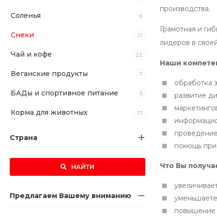
производства.
Соленья
6
Грамотная и гиб
Снеки
21
лидеров в свое
Чай и кофе
22
Наши компете
Веганские продукты
7
обработка з
БАДы и спортивное питание
5
развитие д
маркетинго
Корма для животных
17
информацио
проведение 
Страна
помощь при
Что Вы получа
НАЙТИ
увеличивает
Предлагаем Вашему вниманию
уменьшаете 
повышение 