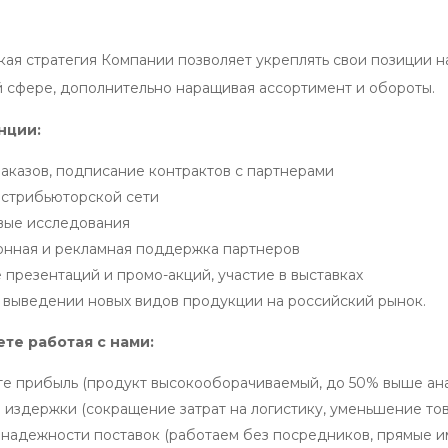
кая стратегия Компании позволяет укреплять свои позиции н
й сфере, дополнительно наращивая ассортимент и обороты.
нции:
аказов, подписание контрактов с партнерами
истрибьюторской сети
вые исследования
нная и рекламная поддержка партнеров
презентаций и промо-акций, участие в выставках
 выведении новых видов продукции на российский рынок.
ете работая с нами:
е прибыль (продукт высокооборачиваемый, до 50% выше анал
издержки (сокращение затрат на логистику, уменьшение тов
надежности поставок (работаем без посредников, прямые и