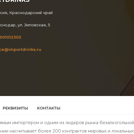
сия, Краснодарский край
снодар, ул. Зиповская, 5
001012303
ice@importdrinks.ru
РЕКВИЗИТЫ
КОНТАКТЫ
ямым импортером и одним из лидеров рынка безалкогольной,
нии насчитывает более 200 контрактов мировых и локальных 