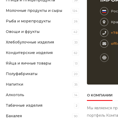
Птица и птицепродукты
39
Молочные продукты и сыры
124
Рос
Рыба и морепродукты
26
Кра
Овощи и фрукты
42
+78
Хлебобулочные изделия
33
off
Кондитерские изделия
62
Яйца и яичные товары
13
Полуфабрикаты
20
Напитки
35
Алкоголь
О КОМПАНИИ
14
Табачные изделия
2
Мы являемся пр
портфель Компа
Бакалея
90