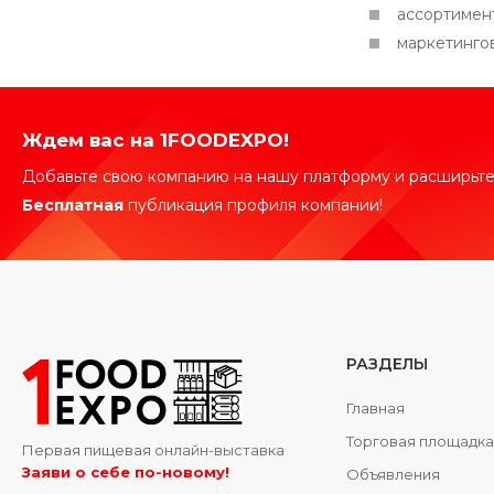
ассортимен
маркетинго
Ждем вас на 1FOODEXPO!
Добавьте свою компанию на нашу платформу и расширьте
Бесплатная
публикация профиля компании!
РАЗДЕЛЫ
Главная
Торговая площадк
Первая пищевая онлайн-выставка
Заяви о себе по-новому!
Объявления