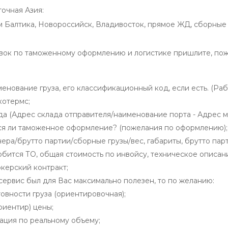
очная Азия:
м Балтика, Новороссийск, Владивосток, прямое ЖД, сборные 
авок по таможенному оформлению и логистике пришлите, пож
нование груза, его классификационный код, если есть. (Ра
котермс;
да (Адрес склада отправителя/наименование порта - Адрес м
я ли таможенное оформление? (пожелания по оформлению);
ера/брутто партии/сборные грузы/вес, габариты, брутто пар
бится ТО, общая стоимость по инвойсу, техническое описан
керский контракт;
ервис был для Вас максимально полезен, то по желанию:
товности груза (ориентировочная);
риентир) цены;
ция по реальному объему;