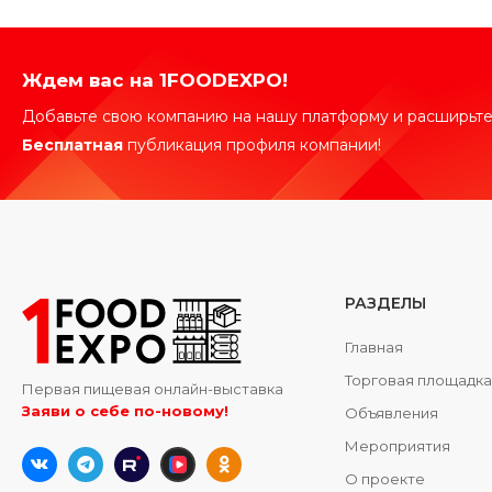
Ждем вас на 1FOODEXPO!
Добавьте свою компанию на нашу платформу и расширьте
Бесплатная
публикация профиля компании!
РАЗДЕЛЫ
Главная
Торговая площадк
Первая пищевая онлайн-выставка
Заяви о себе по-новому!
Объявления
Мероприятия
О проекте