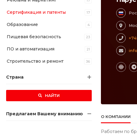
Реклама и маркетинг
17
Сертификация и патенты
17
Рос
Образование
4
Мос
Пищевая безопасность
23
+74
ПО и автоматизация
21
inf
Строительство и ремонт
36
Страна
НАЙТИ
Предлагаем Вашему вниманию
О КОМПАНИИ
Работаем по бр