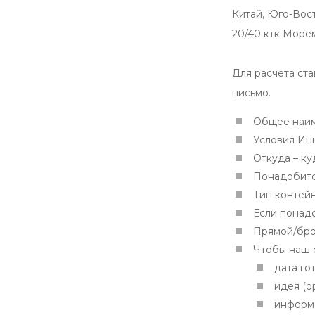
Китай, Юго-Вост
20/40 ктк Море
Для расчета ст
письмо.
Общее наиме
Условия Ин
Откуда – ку
Понадобитс
Тип контейн
Если понадо
Прямой/бро
Чтобы наш с
дата го
идея (о
информа