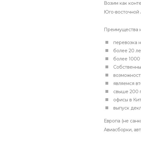
Возим как конт
Юго-восточной 
Преимущества н
перевозка н
более 20 ле
более 1000
Собственны
возможност
являемся в
свыше 200 
офисы в Кит
выпуск дек
Европа (не санк
Авиасборки, ав