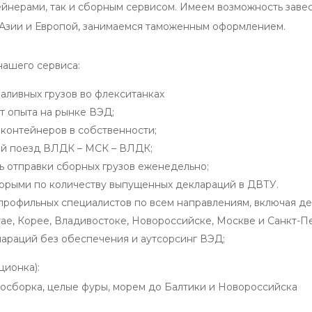
ейнерами, так и сборным сервисом. Имеем возможность завес
Азии и Европой, занимаемся таможенным оформлением.
ашего сервиса:
аливных грузов во флекситанках
т опыта на рынке ВЭД;
 контейнеров в собственности;
й поезд ВЛДК – МСК – ВЛДК;
ь отправки сборных грузов еженедельно;
торыми по количеству выпущенных деклараций в ДВТУ.
профильных специалистов по всем направлениям, включая де
ае, Корее, Владивостоке, Новороссийске, Москве и Санкт-П
лараций без обеспечения и аутсорсинг ВЭД;
ционка):
тосборка, целые фуры, морем до Балтики и Новороссийска