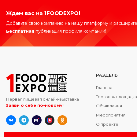
Ждем вас на 1FOODEXPO!
Добавьте свою компанию на нашу платформу и расширьте
Бесплатная
публикация профиля компании!
РАЗДЕЛЫ
Главная
Торговая площадк
Первая пищевая онлайн-выставка
Заяви о себе по-новому!
Объявления
Мероприятия
О проекте
Контакты