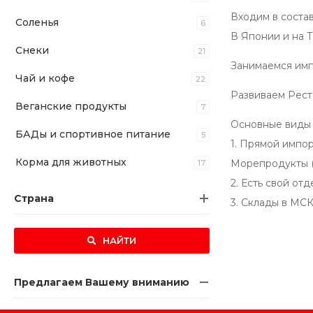
Входим в соста
Соленья
6
В Японии и на 
Снеки
21
Занимаемся имп
Чай и кофе
22
Развиваем Ресто
Веганские продукты
7
Основные виды 
БАДы и спортивное питание
5
1. Прямой импор
Корма для животных
Морепродукты (
17
2. Есть свой от
Страна
3. Склады в МС
НАЙТИ
Предлагаем Вашему вниманию