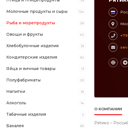
Птица и птицепродукты
39
Молочные продукты и сыры
124
Рос
Рыба и морепродукты
26
Мос
Овощи и фрукты
42
+79
Хлебобулочные изделия
33
sev
Кондитерские изделия
62
Яйца и яичные товары
13
Полуфабрикаты
20
Напитки
35
Алкоголь
14
О КОМПАНИИ
Табачные изделия
2
Рятико – Россий
Бакалея
90