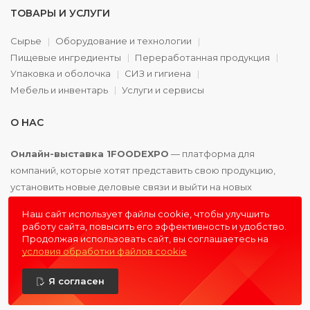
ТОВАРЫ И УСЛУГИ
Сырье
Оборудование и технологии
Пищевые ингредиенты
Переработанная продукция
Упаковка и оболочка
СИЗ и гигиена
Мебель и инвентарь
Услуги и сервисы
О НАС
Онлайн-выставка 1FOODEXPO
— платформа для
компаний, которые хотят представить свою продукцию,
установить новые деловые связи и выйти на новых
партнёров. Доступно. Удобно. Эффективно.
Наш сайт использует файлы cookie, чтобы улучшить
работу сайта, повысить его эффективность и удобство.
Продолжая использовать сайт, вы соглашаетесь на
условия обработки файлов cookie
© 2016 - 2026
1FOODEXPO
- первая пищевая онлайн-
Я согласен
выставка