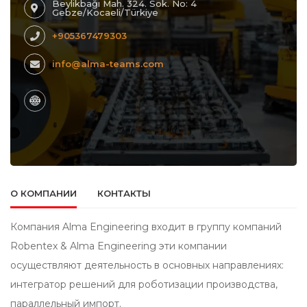
Beylikbağı Mah. 324. Sok. No: 4
Gebze/Kocaeli/Türkiye
+905367479303
info@alma-teams.com
О КОМПАНИИ
КОНТАКТЫ
Компания Alma Engineering входит в группу компаний
Robentex & Alma Engineering эти компании
осуществляют деятельность в основных направлениях:
интегратор решений для роботизации производства,
параллельный импорт.