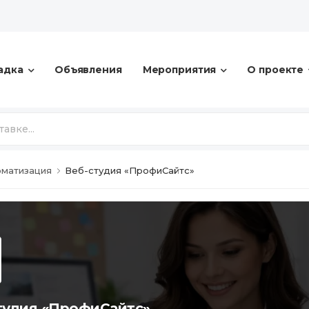
адка
Объявления
Мероприятия
О проекте
оматизация
Веб-студия «ПрофиСайтс»
тудия «ПрофиСайтс»