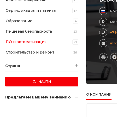
Реклама и маркетинг
17
Сертификация и патенты
17
Рос
Образование
4
Мос
Пищевая безопасность
23
+79
ПО и автоматизация
21
inf
Строительство и ремонт
36
Страна
НАЙТИ
О КОМПАНИИ
Предлагаем Вашему вниманию