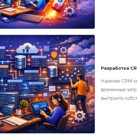
Разработка C
Наличие CRM-си
временные затр
выстроить собс