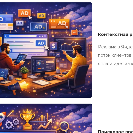
Контекстная 
Реклама в Янде
поток клиентов.
оплата идет за
Поисковое пр