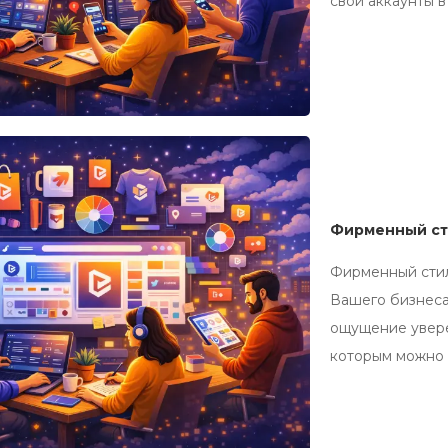
свои аккаунты в
Фирменный ст
Фирменный стиль
Вашего бизнеса
ощущение увере
которым можно 