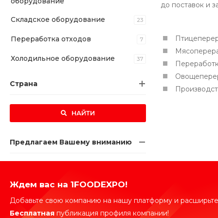
оборудование
до поставок и 
Складское оборудование
23
Птицеперер
Переработка отходов
7
Мясоперер
Холодильное оборудование
37
Переработ
Овощепере
Страна
Производст
НАЙТИ
Предлагаем Вашему вниманию
Ждем вас на 1FOODEXPO!
Добавьте свою компанию на нашу платформу и расширьте
Бесплатная
публикация профиля компании!