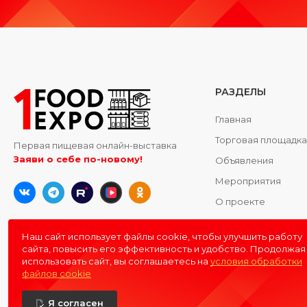
РАЗДЕЛЫ
Главная
Торговая площадк
Первая пищевая онлайн-выставка
Заяви о себе по-новому!
Объявления
Мероприятия
О проекте
Контакты
Наш сайт использует файлы cookie, чтобы улучшить работу
сайта, повысить его эффективность и удобство. Продолжая
использовать сайт, вы соглашаетесь на
условия обработки
файлов cookie
Я согласен