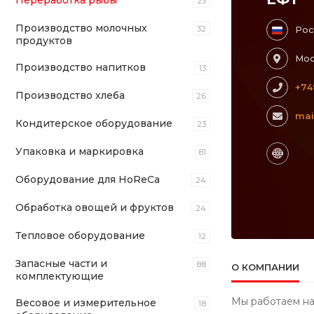
Переработка рыбы
23
Производство молочных
32
Рос
продуктов
Мос
Производство напитков
13
+74
Производство хлеба
26
mai
Кондитерское оборудование
23
Упаковка и маркировка
81
Оборудование для HoReCa
24
Обработка овощей и фруктов
24
Тепловое оборудование
12
Запасные части и
88
О КОМПАНИИ
комплектующие
Мы работаем на
Весовое и измерительное
18