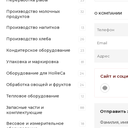
Переработка рыбы
23
Производство молочных
32
О КОМПАНИИ
продуктов
Производство напитков
13
Телефон
Производство хлеба
26
Email
Кондитерское оборудование
23
Адрес
Упаковка и маркировка
81
Оборудование для HoReCa
24
Сайт и соц
Обработка овощей и фруктов
24
Тепловое оборудование
12
Запасные части и
88
Отправить 
комплектующие
Фамилия, им
Весовое и измерительное
18