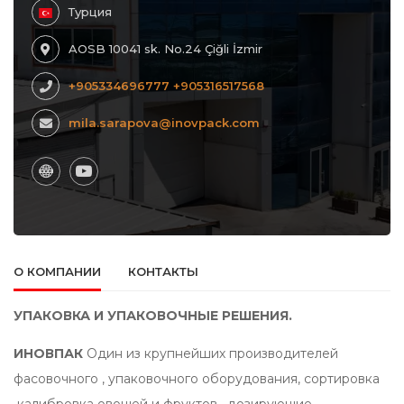
Турция
AOSB 10041 sk. No.24 Çiğli İzmir
+905334696777 +905316517568
mila.sarapova@inovpack.com
О КОМПАНИИ
КОНТАКТЫ
УПАКОВКА И УПАКОВОЧНЫЕ РЕШЕНИЯ.
ИНОВПАК
Один из крупнейших производителей
фасовочного , упаковочного оборудования, сортировка