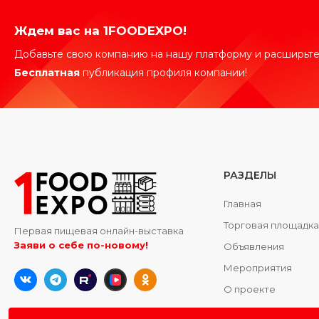
Ждем вас на 1FOODEXPO!
Добавьте свою компанию на нашу платформу и расширьте
Бесплатная
публикация профиля компании!
РАЗДЕЛЫ
Главная
Торговая площадк
Первая пищевая онлайн-выставка
Заяви о себе по-новому!
Объявления
Мероприятия
О проекте
Контакты