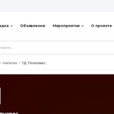
адка
Объявления
Мероприятия
О проекте
Напитки
ТД Полновес
лновес