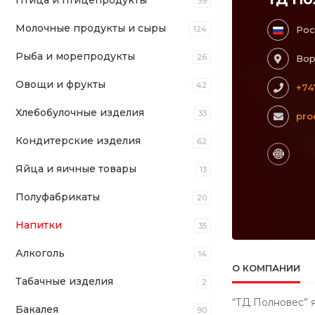
Птица и птицепродукты
39
Молочные продукты и сыры
124
Рос
Рыба и морепродукты
26
Вор
Овощи и фрукты
42
+74
Хлебобулочные изделия
33
pro
Кондитерские изделия
62
Яйца и яичные товары
13
Полуфабрикаты
20
Напитки
35
Алкоголь
14
О КОМПАНИИ
Табачные изделия
2
“ТД Полновес” 
Бакалея
90