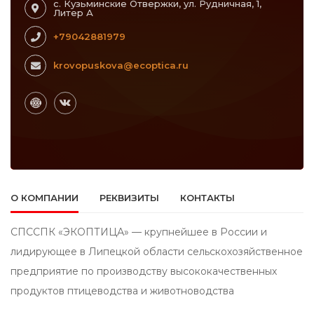
с. Кузьминские Отвержки, ул. Рудничная, 1,
Литер А
+79042881979
krovopuskova@ecoptica.ru
О КОМПАНИИ
РЕКВИЗИТЫ
КОНТАКТЫ
СПССПК «ЭКОПТИЦА» — крупнейшее в России и
лидирующее в Липецкой области сельскохозяйственное
предприятие по производству высококачественных
продуктов птицеводства и животноводства