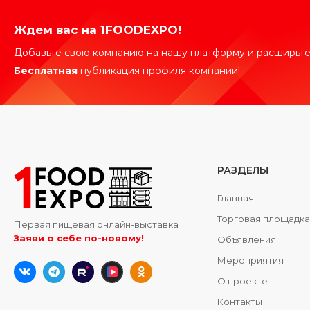
Ждем вас на 1FOODEXPO!
Добавьте свою компанию на нашу платформу и расширьте
Бесплатная
публикация профиля компании!
РАЗДЕЛЫ
Главная
Торговая площадк
Первая пищевая онлайн-выставка
Заяви о себе по-новому!
Объявления
Мероприятия
О проекте
Контакты