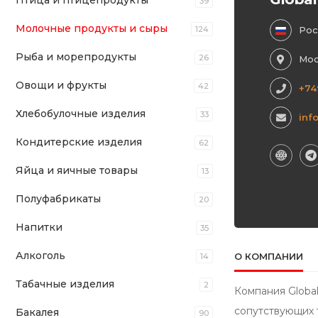
Птица и птицепродукты
39
Молочные продукты и сыры
124
Рос
Рыба и морепродукты
26
Мос
Овощи и фрукты
42
+74
Хлебобулочные изделия
33
inf
Кондитерские изделия
62
Яйца и яичные товары
13
Полуфабрикаты
20
Напитки
35
Алкоголь
О КОМПАНИИ
14
Табачные изделия
2
Компания Global
сопутствующих 
Бакалея
90