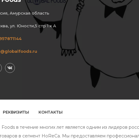
сия, Амурская область
ква, ул. Юности,5 стр 1 к А
957871144
o@globalfoods.ru
РЕКВИЗИТЫ
КОНТАКТЫ
 Foods в течение многих лет является одним из лидеров рос
товаров в сегмент HoReCa. Мы предоставляем профессионал