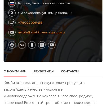
Россия, Белгородская область
г. Алексеевка, ул. Тимирязева, 10
+78002006455
amkk@amkk.rennagroup.ru
О КОМПАНИИ
РЕКВИЗИТЫ
КОНТАКТЫ
Комбинат предлагает покупателям продукцию
высочайшего качества - молочные
и молокосодержащие консервы – все свое, родное,
настоящее! Ежегодный рост объемов производства