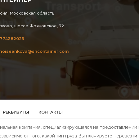
сия, Московская область
ково, шоссе Фряновское, 72
774282025
moiseenkova@sncontainer.com
РЕКВИЗИТЫ
КОНТАКТЫ
нальная компания, специализирующаяся на предоставлении ш
езависимо от того, какой тип груза Вы планируете перевезт