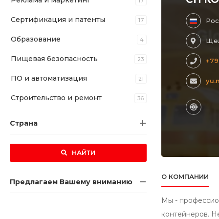
Реклама и маркетинг
17
Сертификация и патенты
17
Рос
Образование
4
Щел
Пищевая безопасность
23
+79
ПО и автоматизация
21
yu.
Строительство и ремонт
36
Страна
НАЙТИ
О КОМПАНИИ
Предлагаем Вашему вниманию
Мы - профессио
контейнеров. Н