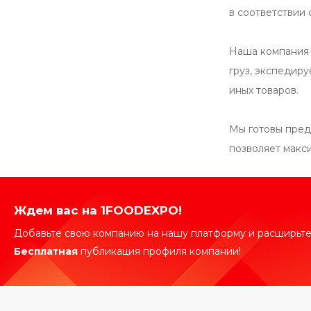
в соответствии
Наша компания 
груз, экспедир
иных товаров.
Мы готовы пред
позволяет макси
Ждем вас на 1FOODEXPO!
Добавьте свою компанию на нашу платформу и расширьте
Бесплатная
публикация профиля компании!