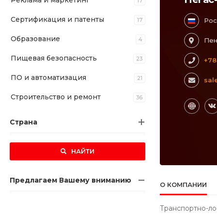
Реклама и маркетинг
17
Сертификация и патенты
17
Рос
Образование
4
Пен
Пищевая безопасность
23
+78
ПО и автоматизация
21
sal
Строительство и ремонт
36
Страна
НАЙТИ
Предлагаем Вашему вниманию
О КОМПАНИИ
Транспортно-ло