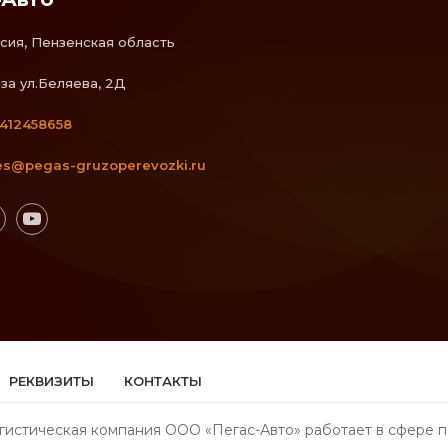
сия, Пензенская область
за ул.Беляева, 2Д
412458658
es@pegas-gruzoperevozki.ru
РЕКВИЗИТЫ
КОНТАКТЫ
гистическая компания ООО «Пегас-Авто» работает в сфере п