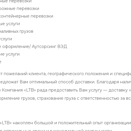
ные перевозки
рожные перевозки
контейнерные перевозки
ые услуги
наливных грузов
услуги
 оформление/ Аутсорсинг ВЭД
е услуги
е
от пожеланий клиента, географического положения и специф
редложат Вам оптимальный способ доставки. Благодаря нал
 Компания «LTB» рада предоставить Вам услугу — доставку «
мление грузов, страхование груза с ответственностью за вс
«LTB» накоплен большой и положительный опыт организации 