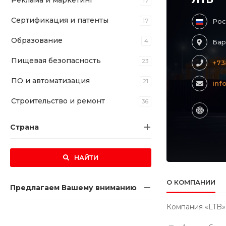
Реклама и маркетинг
17
Сертификация и патенты
17
Рос
Образование
4
Бар
Пищевая безопасность
23
+73
ПО и автоматизация
21
inf
Строительство и ремонт
36
Страна
НАЙТИ
О КОМПАНИИ
Предлагаем Вашему вниманию
Компания «LTB»