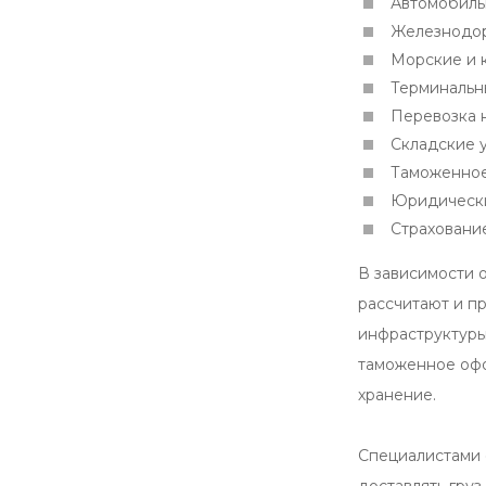
Автомобиль
Железнодо
Морские и 
Терминальн
Перевозка 
Складские 
Таможенное
Юридически
Страховани
В зависимости 
рассчитают и п
инфраструктуры
таможенное офор
хранение.
Специалистами 