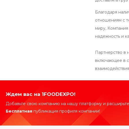
доставлять груз
Благодаря нали
отношениям с т
миру, Компания
надежность и ка
Партнерство в 
включающее в с
взаимодействия
Ждем вас на 1FOODEXPO!
Добавьте свою компанию на нашу платформу и расширьте
Бесплатная
публикация профиля компании!