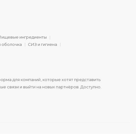
Пищевые ингредиенты
и оболочка
СИЗ и гигиена
орма для компаний, которые хотят представить
ые связи и выйти на новых партнёров. Доступно.