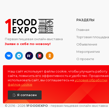
РАЗДЕЛЫ
Главная
Торговая площадк
Первая пищевая онлайн-выставка
Заяви о себе по-новому!
Объявления
Мероприятия
О проекте
Контакты
Наш сайт использует файлы cookie, чтобы улучшить работу
сайта, повысить его эффективность и удобство. Продолжая
использовать сайт, вы соглашаетесь на
условия обработки
файлов cookie
Я согласен
© 2016 - 2026
1FOODEXPO
- первая пищевая онлайн-выставка