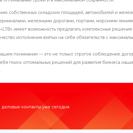
 в оптимальные сроки и в максимальной сохранности.
чию собственных складских площадей, автомобилей и желез
ерминалами, железными дорогами, портами, морскими линиям
 «LTB» имеет возможность предлагать комплексные решения п
чество исполнения взятых на себя обязательств с максималь
нашем понимании — это не только строгое соблюдение догов
ебя поиск оптимальных решений для развития бизнеса наших
.
 деловые контакты уже сегодня.