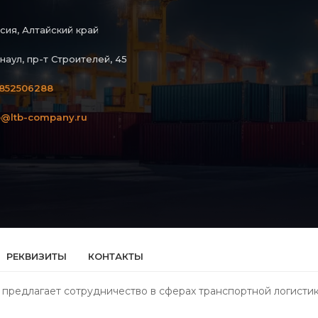
сия, Алтайский край
наул, пр-т Строителей, 45
852506288
o@ltb-company.ru
РЕКВИЗИТЫ
КОНТАКТЫ
 предлагает сотрудничество в сферах транспортной логистик