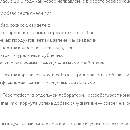
лась в 2019 году как новое направление в работе зоофарма
 добавок есть смеси для:
бас, сосисок, сарделек;
х, варено-копченых и сырокопченых колбас;
еных продуктов, ветчин, запеченных изделий;
иверных колбас, зельцев, холодцов;
атов натуральных и рубленых;
бавки с различными функциональными свойствами.
влажных кормов кошкам и собакам представлены добавками дл
 функциональными и специальными смесями.
 Foodmatica™ в отдельной лаборатории разрабатывает кома
мпаниях. Формула успеха добавок Фудматики — современно
ндивидуальными запросами: кропотливо изучим технологичес