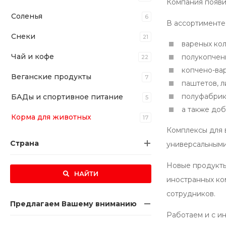
Компания появи
Соленья
6
В ассортименте
Снеки
21
вареных кол
Чай и кофе
полукопчены
22
копчено-вар
Веганские продукты
7
паштетов, л
полуфабрик
БАДы и спортивное питание
5
а также до
Корма для животных
17
Комплексы для 
Страна
универсальными
Новые продукты
НАЙТИ
иностранных ко
сотрудников.
Предлагаем Вашему вниманию
Работаем и с и