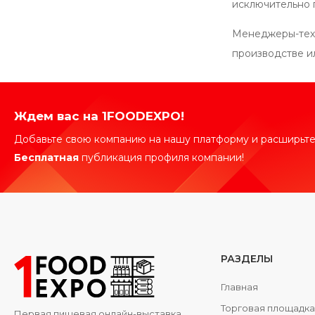
исключительно 
Менеджеры-техн
производстве и
Ждем вас на 1FOODEXPO!
Добавьте свою компанию на нашу платформу и расширьте
Бесплатная
публикация профиля компании!
РАЗДЕЛЫ
Главная
Торговая площадк
Первая пищевая онлайн-выставка