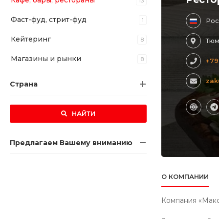
Кафе, бары, рестораны
13
Фаст-фуд, стрит-фуд
1
Рос
Кейтеринг
8
Тюм
Магазины и рынки
8
+79
zak
Страна
НАЙТИ
Предлагаем Вашему вниманию
О КОМПАНИИ
Компания «Макс