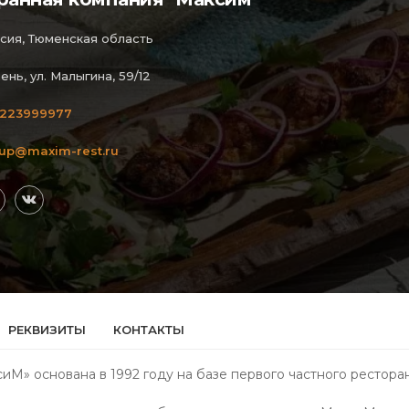
сия, Тюменская область
ень, ул. Малыгина, 59/12
223999977
up@maxim-rest.ru
РЕКВИЗИТЫ
КОНТАКТЫ
иМ» основана в 1992 году на базе первого частного рестор