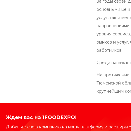
За годы своей 
основными ценн
услуг, так и м
направлениями 
уровня сервиса
рынков и услуг
работников.
Среди наших кл
На протяжении 
Тюменской обла
крупнейшим ком
Ждем вас на 1FOODEXPO!
Добавьте свою компанию на нашу платформу и расширьте