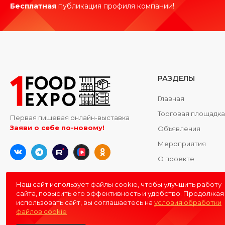
Бесплатная
публикация профиля компании!
РАЗДЕЛЫ
Главная
Торговая площадк
Первая пищевая онлайн-выставка
Заяви о себе по-новому!
Объявления
Мероприятия
О проекте
Контакты
Наш сайт использует файлы cookie, чтобы улучшить работу
сайта, повысить его эффективность и удобство. Продолжая
использовать сайт, вы соглашаетесь на
условия обработки
файлов cookie