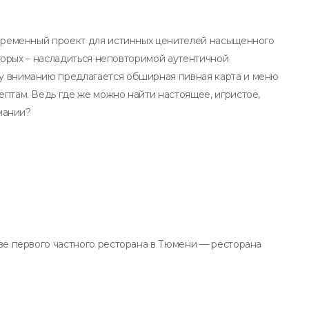
овременный проект для истинных ценителей насыщенного
которых – насладиться неповторимой аутентичной
у вниманию предлагается обширная пивная карта и меню
птам. Ведь где же можно найти настоящее, игристое,
рмании?
зе первого частного ресторана в Тюмени — ресторана