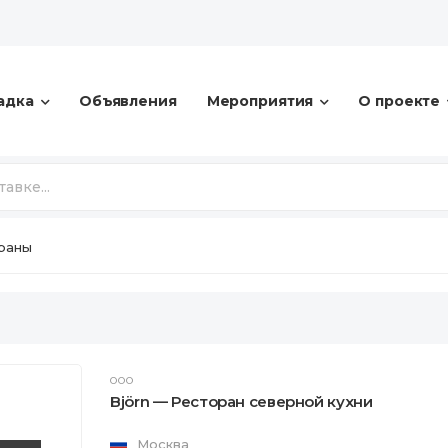
адка
Объявления
Мероприятия
О проекте
ораны
ООО
Björn — Ресторан северной кухни
Москва