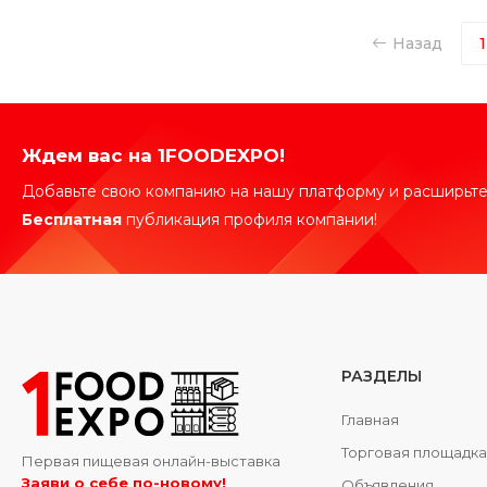
Назад
1
Ждем вас на 1FOODEXPO!
Добавьте свою компанию на нашу платформу и расширьте
Бесплатная
публикация профиля компании!
РАЗДЕЛЫ
Главная
Торговая площадк
Первая пищевая онлайн-выставка
Заяви о себе по-новому!
Объявления