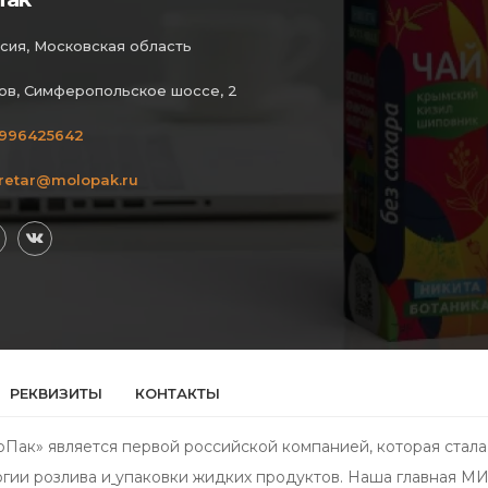
сия, Московская область
ов, Симферопольское шоссе, 2
996425642
retar@molopak.ru
РЕКВИЗИТЫ
КОНТАКТЫ
Пак» является первой российской компанией, которая стала
гии розлива и
упаковки жидких продуктов. Наша главная МИС