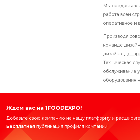
Мы предоставля
работа всей ст
оперативное и 
Производя совр
команде
дизай
дизайна.
Департ
Техническая сл
обслуживание у
оборудования н
Ждем вас на 1FOODEXPO!
Добавьте свою компанию на нашу платформу и расширьте
Бесплатная
публикация профиля компании!