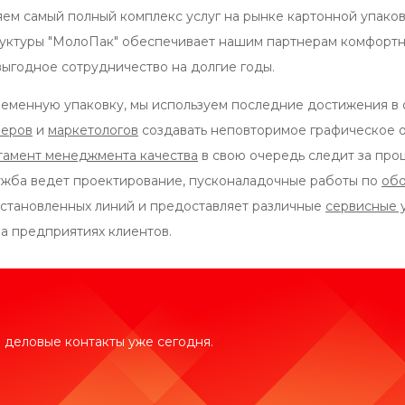
ем самый полный комплекс услуг на рынке картонной упаков
руктуры "МолоПак" обеспечивает нашим партнерам комфортно
выгодное сотрудничество на долгие годы.
еменную упаковку, мы используем последние достижения в
неров
и
маркетологов
создавать неповторимое графическое о
амент менеджмента качества
в свою очередь следит за проц
ужба ведет проектирование, пусконаладочные работы по
об
становленных линий и предоставляет различные
сервисные 
а предприятиях клиентов.
 деловые контакты уже сегодня.