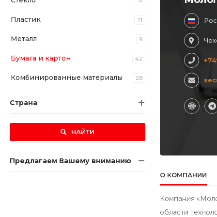
Стекло
4
Пластик
71
Рос
Металл
9
Чех
Бумага и картон
42
+74
Комбинированные материалы
28
sec
Страна
НАЙТИ
Предлагаем Вашему вниманию
О КОМПАНИИ
Компания «Моло
области техноло