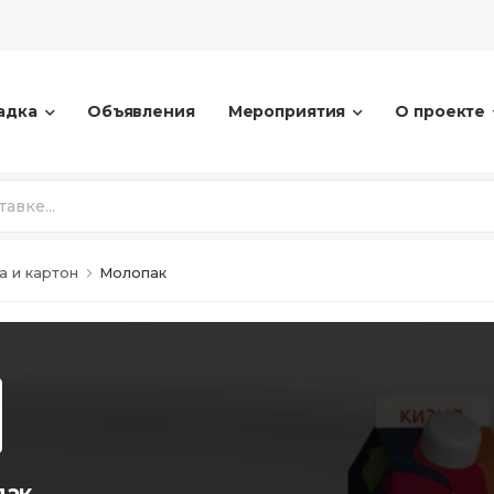
адка
Объявления
Мероприятия
О проекте
а и картон
Молопак
пак