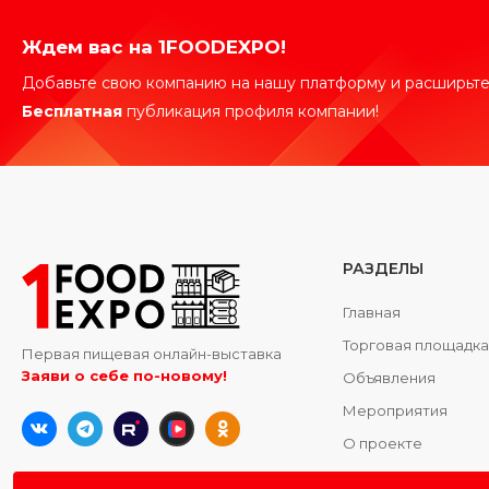
Ждем вас на 1FOODEXPO!
Добавьте свою компанию на нашу платформу и расширьте
Бесплатная
публикация профиля компании!
РАЗДЕЛЫ
Главная
Торговая площадк
Первая пищевая онлайн-выставка
Заяви о себе по-новому!
Объявления
Мероприятия
О проекте
Контакты