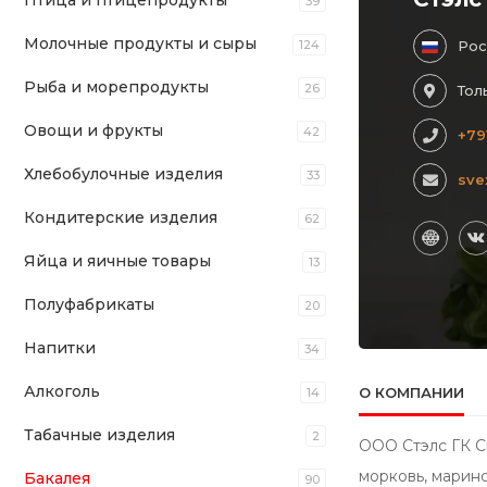
Птица и птицепродукты
39
Молочные продукты и сыры
124
Рос
Рыба и морепродукты
26
Тол
Овощи и фрукты
42
+79
Хлебобулочные изделия
33
sve
Кондитерские изделия
62
Яйца и яичные товары
13
Полуфабрикаты
20
Напитки
34
Алкоголь
О КОМПАНИИ
14
Табачные изделия
2
ООО Стэлс ГК Сы
морковь, марино
Бакалея
90