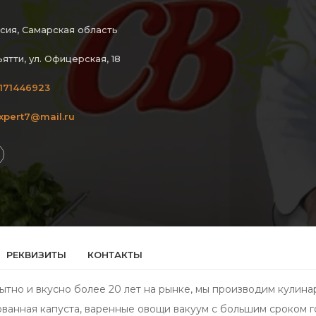
сия, Самарская область
ьятти, ул. Офицерская, 18
171446923
xpert7@mail.ru
РЕКВИЗИТЫ
КОНТАКТЫ
тно и вкусно более 20 лет на рынке, мы производим кулинар
ванная капуста, варенные овощи вакуум с большим сроком год