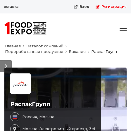
ыставка
Вход
Регистрация
Главная
Каталог компаний
Переработанная продукция
Бакалея
РаспакГрупп
РаспакГрупп
Россия, Москва
Москва, Электролитный проезд, 3с1