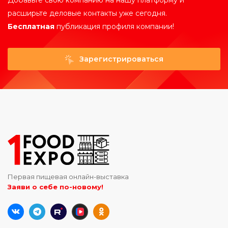
Добавьте свою компанию на нашу платформу и
расширьте деловые контакты уже сегодня.
Бесплатная
публикация профиля компании!
Зарегистрироваться
Первая пищевая онлайн-выставка
Заяви о себе по-новому!