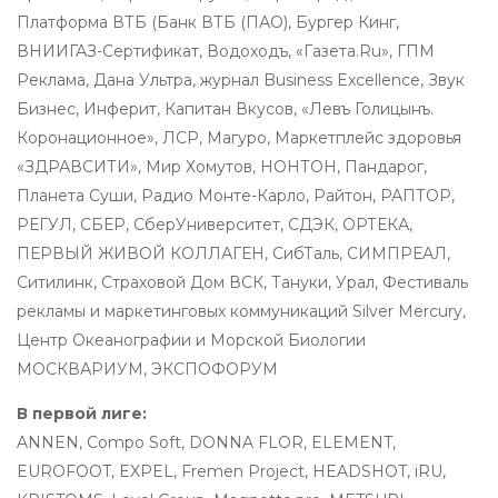
Платформа ВТБ (Банк ВТБ (ПАО), Бургер Кинг,
ВНИИГАЗ-Сертификат, Водоходъ, «Газета.Ru», ГПМ
Реклама, Дана Ультра, журнал Business Excellence, Звук
Бизнес, Инферит, Капитан Вкусов, «Левъ Голицынъ.
Коронационное», ЛСР, Магуро, Маркетплейс здоровья
«ЗДРАВСИТИ», Мир Хомутов, НОНТОН, Пандарог,
Планета Суши, Радио Монте-Карло, Райтон, РАПТОР,
РЕГУЛ, СБЕР, СберУниверситет, СДЭК, ОРТЕКА,
ПЕРВЫЙ ЖИВОЙ КОЛЛАГЕН, СибТаль, СИМПРЕАЛ,
Ситилинк, Страховой Дом ВСК, Тануки, Урал, Фестиваль
рекламы и маркетинговых коммуникаций Silver Mercury,
Центр Океанографии и Морской Биологии
МОСКВАРИУМ, ЭКСПОФОРУМ
В первой лиге:
ANNEN, Compo Soft, DONNA FLOR, ELEMENT,
EUROFOOT, EXPEL, Fremen Project, HEADSHOT, iRU,