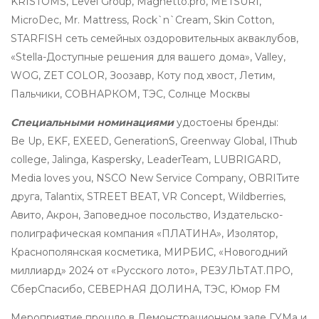
KRISTOMS, Level Group, Magnetto.pro, METSURI,
MicroDec, Mr. Mattress, Rock`n`Cream, Skin Cotton,
STARFISH сеть семейных оздоровительных акваклубов,
«Stellа-Доступные решения для вашего дома», Valley,
WOG, ZET COLOR, Зоозавр, Коту под хвост, Летим,
Пальчики, СОВНАРКОМ, ТЭС, Солнце Москвы
Специальными номинациями
удостоены бренды:
Be Up, EKF, EXEED, GenerationS, Greenway Global, IThub
college, Jalinga, Kaspersky, LeaderTeam, LUBRIGARD,
Media loves you, NSCO New Service Company, OBRITите
друга, Talantix, STREET BEAT, VR Concept, Wildberries,
Авито, Акрон, Заповедное посольство, Издательско-
полиграфическая компания «ПЛАТИНА», Изолятор,
Краснополянская косметика, МИРБИС, «Новогодний
миллиард» 2024 от «Русского лото», РЕЗУЛЬТАТ.ПРО,
СберСпасибо, СЕВЕРНАЯ ДОЛИНА, ТЭС, Юмор FM
Мероприятие прошло в Демонстрационном зале ГУМа и