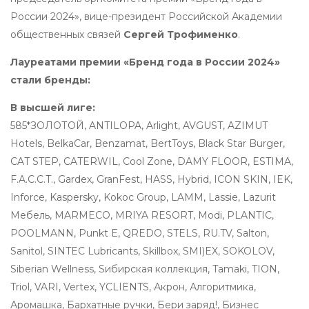
России 2024», вице-президент Российской Академии
общественных связей
Сергей Трофименко
.
Лауреатами премии «Бренд года в России 2024»
стали бренды:
В высшей лиге:
585*ЗОЛОТОЙ, ANTILOPA, Arlight, AVGUST, AZIMUT
Hotels, BelkaCar, Benzamat, BertToys, Black Star Burger,
CAT STEP, CATERWIL, Cool Zone, DAMY FLOOR, ESTIMA,
F.A.C.C.T., Gardex, GranFest, HASS, Hybrid, ICON SKIN, IEK,
Inforce, Kaspersky, Kokoc Group, LAMM, Lassie, Lazurit
Мебель, MARMECO, MRIYA RESORT, Modi, PLANTIC,
POOLMANN, Punkt E, QREDO, STELS, RU.TV, Salton,
Sanitol, SINTEC Lubricants, Skillbox, SMI)EX, SOKOLOV,
Siberian Wellness, Sибирская коллекция, Tamaki, TION,
Triol, VARI, Vertex, YCLIENTS, Акрон, Алгоритмика,
Аромашка, Бархатные ручки, Бери заряд!, Бизнес