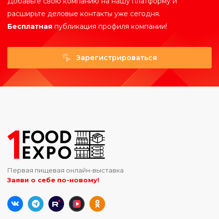
Добавьте свою компанию на нашу платформу и
расширьте деловые контакты уже сегодня.
Бесплатная
публикация профиля компании!
Зарегистрироваться
Первая пищевая онлайн-выставка
Заяви о себе по-новому!