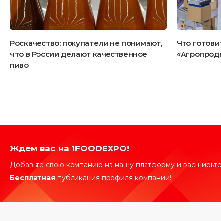
Роскачество: покупатели не понимают,
Что готови
что в России делают качественное
«Агропрод
пиво
Ждем вас на 1FOODEXPO!
Добавьте свою компанию на нашу платформу и расширьте
Бесплатная
публикация профиля компании!