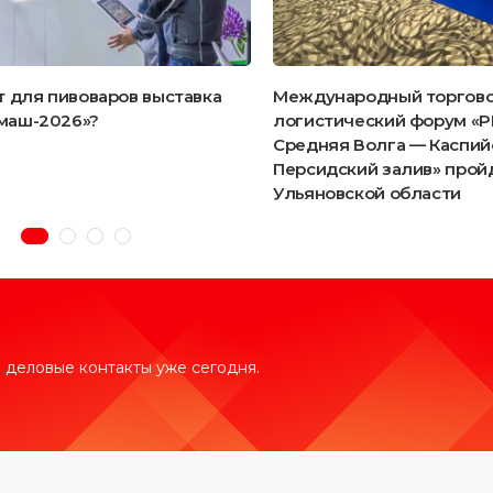
т для пивоваров выставка
Международный торгово
маш-2026»?
логистический форум «P
Средняя Волга — Каспий
Персидский залив» прой
Ульяновской области
 деловые контакты уже сегодня.