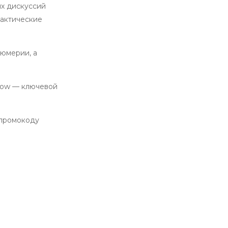
ых дискуссий
рактические
фюмерии, а
Show — ключевой
 промокоду