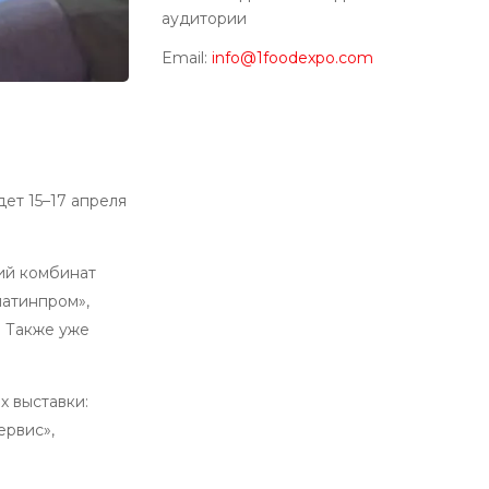
аудитории
Email:
info@1foodexpo.com
ет 15–17 апреля
кий комбинат
латинпром»,
. Также уже
х выставки:
ервис»,