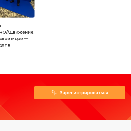
-
Итоги конкурса народной дегустации
RO//Движение.
«Идеальный выбор» в номинациях:
ское море —
сыры, мясная и рыбная продукция
дет в
Зарегистрироваться