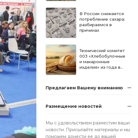
В России снижается
потребление сахара:
разбираемся в
причинах
Технический комитет
003 «Хлебобулочные
и макаронные
изделия» из года в
год продолжает
укреплять позиции в
рейтинге
Предлагаем Вашему вниманию
эффективности
технических
комитетов
Размещение новостей
Мы с удовольствием разместим ваши
новости. Присылайте материалы и мы
поможем донести ее до вашей