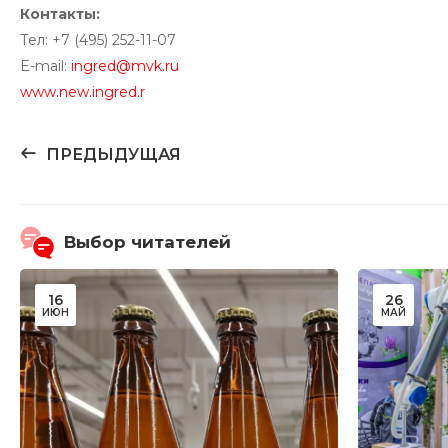
Контакты:
Тел: +7 (495) 252-11-07
E-mail:
ingred@mvk.ru
www.new.ingred.r
ПРЕДЫДУЩАЯ
Выбор читателей
16
26
ИЮН
МАЙ