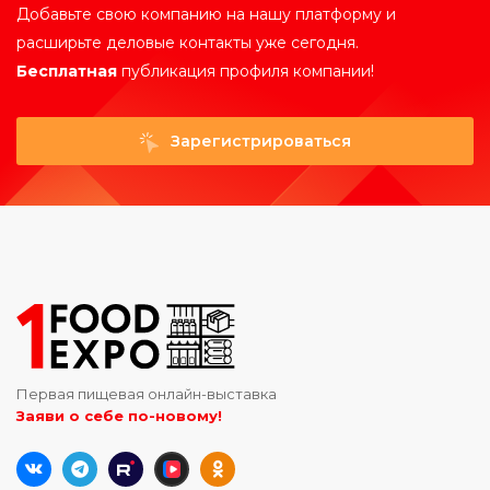
Добавьте свою компанию на нашу платформу и
расширьте деловые контакты уже сегодня.
Бесплатная
публикация профиля компании!
Зарегистрироваться
Первая пищевая онлайн-выставка
Заяви о себе по-новому!