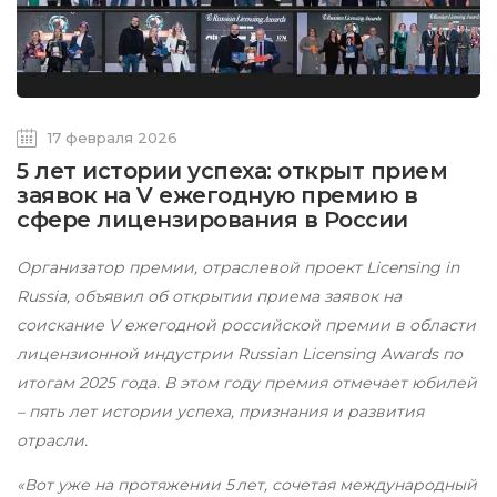
17 февраля 2026
5 лет истории успеха: открыт прием
заявок на V ежегодную премию в
сфере лицензирования в России
Организатор премии, отраслевой проект Licensing in
Russia, объявил об открытии приема заявок на
соискание V ежегодной российской премии в области
лицензионной индустрии Russian Licensing Awards по
итогам 2025 года. В этом году премия отмечает юбилей
– пять лет истории успеха, признания и развития
отрасли.
«Вот уже на протяжении 5 лет, сочетая международный